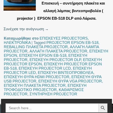
Επισκευή – συντήρηση πλακέτα και
αλλαγή λάμπας βιντεοπροβολέα (
projector ) EPSON EB-S18 DLP από Λάρισα.
Συνέχισε την ανάγνωση
→
Καταχωρήθηκε στο
ΕΠΙΣΚΕΥΕΣ PROJECTORS
,
ΗΛΕΚΤΡΟΝΙΚΑ
|
Tagged
PROJECTOR EPSON EB-S18
,
REBALLING ΠΛΑΚΕΤΑ PROJECTOR
,
ΑΛΛΑΓΗ ΛΑΜΠΑ
PROJECTOR
,
ΑΛΛΑΓΗ ΠΛΑΚΕΤΑ PROJECTOR
,
ΕΠΙΣΚΕΥΗ
EPSON
,
ΕΠΙΣΚΕΥΗ EPSON EB-S18
,
ΕΠΙΣΚΕΥΗ
PROJECTOR
,
ΕΠΙΣΚΕΥΗ PROJECTOR DLP
,
ΕΠΙΣΚΕΥΗ
PROJECTOR EPSON
,
ΕΠΙΣΚΕΥΗ PROJECTOR EPSON
EB-S18
,
ΕΠΙΣΚΕΥΗ PROJECTOR LCD
,
ΕΠΙΣΚΕΥΗ
PROJECTOR LED
,
ΕΠΙΣΚΕΥΗ ΒΙΝΤΕΟΠΡΟΒΟΛΕΑ
,
ΕΠΙΣΚΕΥΗ ΘΥΡΑ HDMI PROJECTOR
,
ΕΠΙΣΚΕΥΗ ΘΥΡΑ
USB PROJECTOR
,
ΕΠΙΣΚΕΥΗ ΘΥΡΑ VGA PROJECTOR
,
ΕΠΙΣΚΕΥΗ ΠΛΑΚΕΤΑ PROJECTOR
,
ΕΠΙΣΚΕΥΗ
ΤΡΟΦΟΔΟΤΙΚΟ PROJECTOR
,
ΚΑΘΑΡΙΣΜΟΣ
PROJECTOR
,
ΣΥΝΤΗΡΗΣΗ PROJECTOR
Search Button
Search
for: