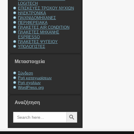
LOGITECH
ΕΠΙΣΚΕΥΕΣ ΤΡΟΧΟΥ ΝΥΧΙΩΝ
ΗΛΕΚΤΡΟΝΙΚΑ
ΠΑΙΧΝΙΔΟΜΗΧΑΝΕΣ
ΠΕΡΙΦΕΡΕΙΑΚΑ
ΠΛΑΚΕΤΕΣ AIR CONDITION
ΠΛΑΚΕΤΕΣ ΜΗΧΑΝΗΣ
ESPRESSO
ΠΛΑΚΕΤΕΣ ΨΥΓΕΙΟΥ
ΥΠΟΛΟΓΙΣΤΕΣ
Μεταστοιχεία
Σύνδεση
Ροή καταχωρίσεων
Ροή σχολίων
WordPress.org
Αναζήτηση
Search Button
Search
for: