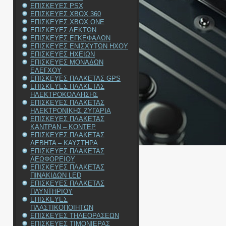
ΕΠΙΣΚΕΥΕΣ PSX
ΕΠΙΣΚΕΥΕΣ XBOX 360
ΕΠΙΣΚΕΥΕΣ XBOX ONE
ΕΠΙΣΚΕΥΕΣ ΔΕΚΤΩΝ
ΕΠΙΣΚΕΥΕΣ ΕΓΚΕΦΑΛΩΝ
ΕΠΙΣΚΕΥΕΣ ΕΝΙΣΧΥΤΩΝ ΗΧΟΥ
ΕΠΙΣΚΕΥΕΣ ΗΧΕΙΩΝ
ΕΠΙΣΚΕΥΕΣ ΜΟΝΑΔΩΝ
ΕΛΕΓΧΟΥ
ΕΠΙΣΚΕΥΕΣ ΠΛΑΚΕΤΑΣ GPS
ΕΠΙΣΚΕΥΕΣ ΠΛΑΚΕΤΑΣ
ΗΛΕΚΤΡΟΚΟΛΛΗΣΗΣ
ΕΠΙΣΚΕΥΕΣ ΠΛΑΚΕΤΑΣ
ΗΛΕΚΤΡΟΝΙΚΗΣ ΖΥΓΑΡΙΑ
ΕΠΙΣΚΕΥΕΣ ΠΛΑΚΕΤΑΣ
ΚΑΝΤΡΑΝ – ΚΟΝΤΕΡ
ΕΠΙΣΚΕΥΕΣ ΠΛΑΚΕΤΑΣ
ΛΕΒΗΤΑ – ΚΑΥΣΤΗΡΑ
ΕΠΙΣΚΕΥΕΣ ΠΛΑΚΕΤΑΣ
ΛΕΩΦΟΡΕΙΟΥ
ΕΠΙΣΚΕΥΕΣ ΠΛΑΚΕΤΑΣ
ΠΙΝΑΚΙΔΩΝ LED
ΕΠΙΣΚΕΥΕΣ ΠΛΑΚΕΤΑΣ
ΠΛΥΝΤΗΡΙΟΥ
ΕΠΙΣΚΕΥΕΣ
ΠΛΑΣΤΙΚΟΠΟΙΗΤΩΝ
ΕΠΙΣΚΕΥΕΣ ΤΗΛΕΟΡΑΣΕΩΝ
ΕΠΙΣΚΕΥΕΣ ΤΙΜΟΝΙΕΡΑΣ