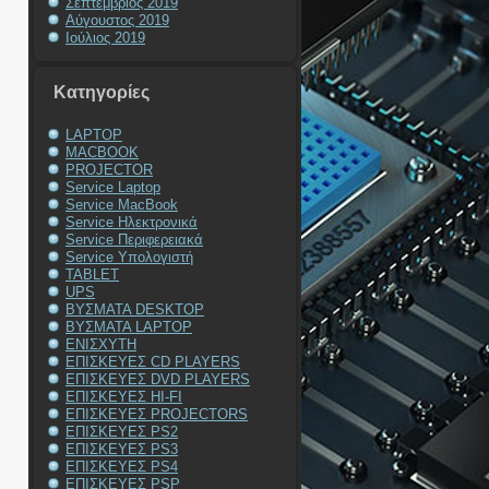
Σεπτέμβριος 2019
Αύγουστος 2019
Ιούλιος 2019
Kατηγορίες
LAPTOP
MACBOOK
PROJECTOR
Service Laptop
Service MacBook
Service Ηλεκτρονικά
Service Περιφερειακά
Service Υπολογιστή
TABLET
UPS
ΒΥΣΜΑΤΑ DESKTOP
ΒΥΣΜΑΤΑ LAPTOP
ΕΝΙΣΧΥΤΗ
ΕΠΙΣΚΕΥΕΣ CD PLAYERS
ΕΠΙΣΚΕΥΕΣ DVD PLAYERS
ΕΠΙΣΚΕΥΕΣ HI-FI
ΕΠΙΣΚΕΥΕΣ PROJECTORS
ΕΠΙΣΚΕΥΕΣ PS2
ΕΠΙΣΚΕΥΕΣ PS3
ΕΠΙΣΚΕΥΕΣ PS4
ΕΠΙΣΚΕΥΕΣ PSP