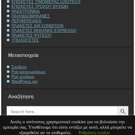
ΕΠΙΣΚΕΥΕΣ ΤΙΜΟΝΙΕΡΑΣ LOGITECH
ΕΠΙΣΚΕΥΕΣ ΤΡΟΧΟΥ ΝΥΧΙΩΝ
ΗΛΕΚΤΡΟΝΙΚΑ
ΠΑΙΧΝΙΔΟΜΗΧΑΝΕΣ
ΠΕΡΙΦΕΡΕΙΑΚΑ
ΠΛΑΚΕΤΕΣ AIR CONDITION
ΠΛΑΚΕΤΕΣ ΜΗΧΑΝΗΣ ESPRESSO
ΠΛΑΚΕΤΕΣ ΨΥΓΕΙΟΥ
ΥΠΟΛΟΓΙΣΤΕΣ
Μεταστοιχεία
Σύνδεση
Ροή καταχωρίσεων
Ροή σχολίων
WordPress.org
Αναζήτηση
Search Button
Search
for:
Αυτός ο ιστότοπος χρησιμοποιεί cookies για να βελτιώσει την
εμπειρία σας. Υποθέτουμε ότι είστε εντάξει με αυτό, αλλά μπορείτε να
εξαιρεθείτε αν το επιθυμείτε.
Ρυθμίσεις cookie
Service Υπολογιστή
Service Laptop
Service Macbook
Service Περιφερειακά
Service