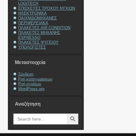
LOGITECH
ΕΠΙΣΚΕΥΕΣ ΤΡΟΧΟΥ ΝΥΧΙΩΝ
ΗΛΕΚΤΡΟΝΙΚΑ
ΠΑΙΧΝΙΔΟΜΗΧΑΝΕΣ
ΠΕΡΙΦΕΡΕΙΑΚΑ
ΠΛΑΚΕΤΕΣ AIR CONDITION
ΠΛΑΚΕΤΕΣ ΜΗΧΑΝΗΣ
ESPRESSO
ΠΛΑΚΕΤΕΣ ΨΥΓΕΙΟΥ
ΥΠΟΛΟΓΙΣΤΕΣ
Μεταστοιχεία
Σύνδεση
Ροή καταχωρίσεων
Ροή σχολίων
WordPress.org
Αναζήτηση
Search Button
Search
for: