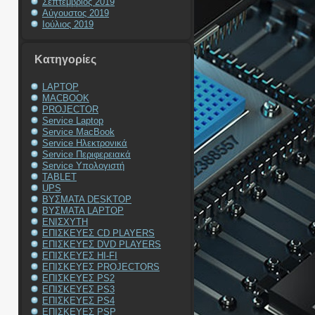
Σεπτέμβριος 2019
Αύγουστος 2019
Ιούλιος 2019
Kατηγορίες
LAPTOP
MACBOOK
PROJECTOR
Service Laptop
Service MacBook
Service Ηλεκτρονικά
Service Περιφερειακά
Service Υπολογιστή
TABLET
UPS
ΒΥΣΜΑΤΑ DESKTOP
ΒΥΣΜΑΤΑ LAPTOP
ΕΝΙΣΧΥΤΗ
ΕΠΙΣΚΕΥΕΣ CD PLAYERS
ΕΠΙΣΚΕΥΕΣ DVD PLAYERS
ΕΠΙΣΚΕΥΕΣ HI-FI
ΕΠΙΣΚΕΥΕΣ PROJECTORS
ΕΠΙΣΚΕΥΕΣ PS2
ΕΠΙΣΚΕΥΕΣ PS3
ΕΠΙΣΚΕΥΕΣ PS4
ΕΠΙΣΚΕΥΕΣ PSP