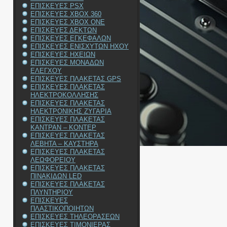
ΕΠΙΣΚΕΥΕΣ PSX
ΕΠΙΣΚΕΥΕΣ XBOX 360
ΕΠΙΣΚΕΥΕΣ XBOX ONE
ΕΠΙΣΚΕΥΕΣ ΔΕΚΤΩΝ
ΕΠΙΣΚΕΥΕΣ ΕΓΚΕΦΑΛΩΝ
ΕΠΙΣΚΕΥΕΣ ΕΝΙΣΧΥΤΩΝ ΗΧΟΥ
ΕΠΙΣΚΕΥΕΣ ΗΧΕΙΩΝ
ΕΠΙΣΚΕΥΕΣ ΜΟΝΑΔΩΝ
ΕΛΕΓΧΟΥ
ΕΠΙΣΚΕΥΕΣ ΠΛΑΚΕΤΑΣ GPS
ΕΠΙΣΚΕΥΕΣ ΠΛΑΚΕΤΑΣ
ΗΛΕΚΤΡΟΚΟΛΛΗΣΗΣ
ΕΠΙΣΚΕΥΕΣ ΠΛΑΚΕΤΑΣ
ΗΛΕΚΤΡΟΝΙΚΗΣ ΖΥΓΑΡΙΑ
ΕΠΙΣΚΕΥΕΣ ΠΛΑΚΕΤΑΣ
ΚΑΝΤΡΑΝ – ΚΟΝΤΕΡ
ΕΠΙΣΚΕΥΕΣ ΠΛΑΚΕΤΑΣ
ΛΕΒΗΤΑ – ΚΑΥΣΤΗΡΑ
ΕΠΙΣΚΕΥΕΣ ΠΛΑΚΕΤΑΣ
ΛΕΩΦΟΡΕΙΟΥ
ΕΠΙΣΚΕΥΕΣ ΠΛΑΚΕΤΑΣ
ΠΙΝΑΚΙΔΩΝ LED
ΕΠΙΣΚΕΥΕΣ ΠΛΑΚΕΤΑΣ
ΠΛΥΝΤΗΡΙΟΥ
ΕΠΙΣΚΕΥΕΣ
ΠΛΑΣΤΙΚΟΠΟΙΗΤΩΝ
ΕΠΙΣΚΕΥΕΣ ΤΗΛΕΟΡΑΣΕΩΝ
ΕΠΙΣΚΕΥΕΣ ΤΙΜΟΝΙΕΡΑΣ