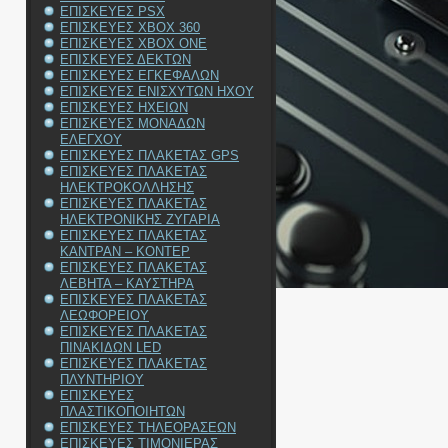
ΕΠΙΣΚΕΥΕΣ PSX
ΕΠΙΣΚΕΥΕΣ XBOX 360
ΕΠΙΣΚΕΥΕΣ XBOX ONE
ΕΠΙΣΚΕΥΕΣ ΔΕΚΤΩΝ
ΕΠΙΣΚΕΥΕΣ ΕΓΚΕΦΑΛΩΝ
ΕΠΙΣΚΕΥΕΣ ΕΝΙΣΧΥΤΩΝ ΗΧΟΥ
ΕΠΙΣΚΕΥΕΣ ΗΧΕΙΩΝ
ΕΠΙΣΚΕΥΕΣ ΜΟΝΑΔΩΝ
ΕΛΕΓΧΟΥ
ΕΠΙΣΚΕΥΕΣ ΠΛΑΚΕΤΑΣ GPS
ΕΠΙΣΚΕΥΕΣ ΠΛΑΚΕΤΑΣ
ΗΛΕΚΤΡΟΚΟΛΛΗΣΗΣ
ΕΠΙΣΚΕΥΕΣ ΠΛΑΚΕΤΑΣ
ΗΛΕΚΤΡΟΝΙΚΗΣ ΖΥΓΑΡΙΑ
ΕΠΙΣΚΕΥΕΣ ΠΛΑΚΕΤΑΣ
ΚΑΝΤΡΑΝ – ΚΟΝΤΕΡ
ΕΠΙΣΚΕΥΕΣ ΠΛΑΚΕΤΑΣ
ΛΕΒΗΤΑ – ΚΑΥΣΤΗΡΑ
ΕΠΙΣΚΕΥΕΣ ΠΛΑΚΕΤΑΣ
ΛΕΩΦΟΡΕΙΟΥ
ΕΠΙΣΚΕΥΕΣ ΠΛΑΚΕΤΑΣ
ΠΙΝΑΚΙΔΩΝ LED
ΕΠΙΣΚΕΥΕΣ ΠΛΑΚΕΤΑΣ
ΠΛΥΝΤΗΡΙΟΥ
ΕΠΙΣΚΕΥΕΣ
ΠΛΑΣΤΙΚΟΠΟΙΗΤΩΝ
ΕΠΙΣΚΕΥΕΣ ΤΗΛΕΟΡΑΣΕΩΝ
ΕΠΙΣΚΕΥΕΣ ΤΙΜΟΝΙΕΡΑΣ