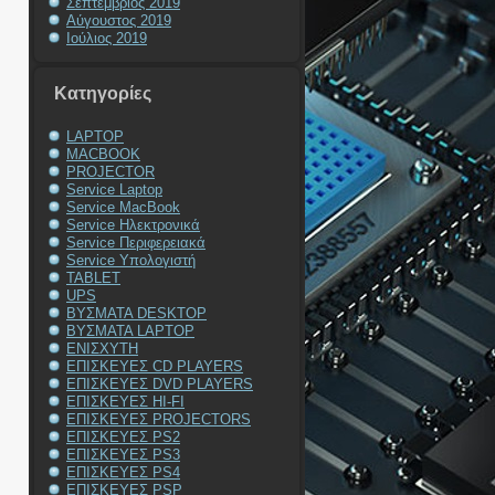
Σεπτέμβριος 2019
Αύγουστος 2019
Ιούλιος 2019
Kατηγορίες
LAPTOP
MACBOOK
PROJECTOR
Service Laptop
Service MacBook
Service Ηλεκτρονικά
Service Περιφερειακά
Service Υπολογιστή
TABLET
UPS
ΒΥΣΜΑΤΑ DESKTOP
ΒΥΣΜΑΤΑ LAPTOP
ΕΝΙΣΧΥΤΗ
ΕΠΙΣΚΕΥΕΣ CD PLAYERS
ΕΠΙΣΚΕΥΕΣ DVD PLAYERS
ΕΠΙΣΚΕΥΕΣ HI-FI
ΕΠΙΣΚΕΥΕΣ PROJECTORS
ΕΠΙΣΚΕΥΕΣ PS2
ΕΠΙΣΚΕΥΕΣ PS3
ΕΠΙΣΚΕΥΕΣ PS4
ΕΠΙΣΚΕΥΕΣ PSP