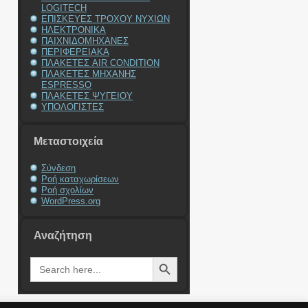
LOGITECH
ΕΠΙΣΚΕΥΕΣ ΤΡΟΧΟΥ ΝΥΧΙΩΝ
ΗΛΕΚΤΡΟΝΙΚΑ
ΠΑΙΧΝΙΔΟΜΗΧΑΝΕΣ
ΠΕΡΙΦΕΡΕΙΑΚΑ
ΠΛΑΚΕΤΕΣ AIR CONDITION
ΠΛΑΚΕΤΕΣ ΜΗΧΑΝΗΣ
ESPRESSO
ΠΛΑΚΕΤΕΣ ΨΥΓΕΙΟΥ
ΥΠΟΛΟΓΙΣΤΕΣ
Μεταστοιχεία
Σύνδεση
Ροή καταχωρίσεων
Ροή σχολίων
WordPress.org
Αναζήτηση
Search Button
Search
for: