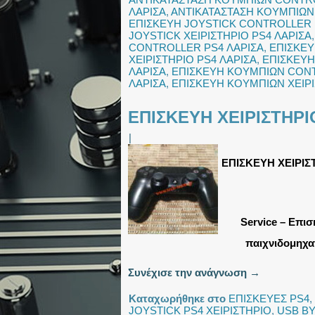
ΛΑΡΙΣΑ
,
ΑΝΤΙΚΑΤΑΣΤΑΣΗ ΚΟΥΜΠΙΩΝ 
ΕΠΙΣΚΕΥΗ JOYSTICK CONTROLLER 
JOYSTICK ΧΕΙΡΙΣΤΗΡΙΟ PS4 ΛΑΡΙΣΑ
CONTROLLER PS4 ΛΑΡΙΣΑ
,
ΕΠΙΣΚΕΥ
ΧΕΙΡΙΣΤΗΡΙΟ PS4 ΛΑΡΙΣΑ
,
ΕΠΙΣΚΕΥΗ
ΛΑΡΙΣΑ
,
ΕΠΙΣΚΕΥΗ ΚΟΥΜΠΙΩΝ CON
ΛΑΡΙΣΑ
,
ΕΠΙΣΚΕΥΗ ΚΟΥΜΠΙΩΝ ΧΕΙΡΙ
ΕΠΙΣΚΕΥΗ ΧΕΙΡΙΣΤΗΡΙ
|
ΕΠΙΣΚΕΥΗ ΧΕΙΡΙΣ
Service – Επισ
παιχνιδομηχαν
Συνέχισε την ανάγνωση
→
Καταχωρήθηκε στο
ΕΠΙΣΚΕΥΕΣ PS4
,
JOYSTICK PS4 ΧΕΙΡΙΣΤΗΡΙΟ
,
USB Β