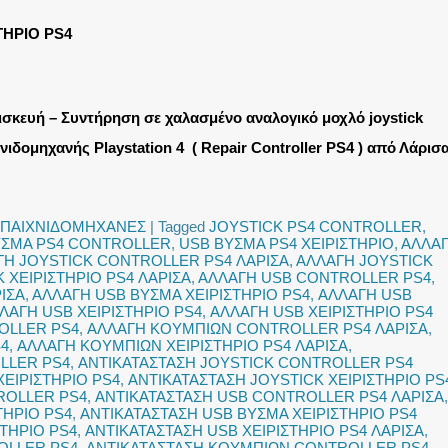
ΤΗΡΙΟ PS4
ισκευή – Συντήρηση σε χαλασμένο αναλογικό μοχλό joystick
νιδομηχανής Playstation 4 ( Repair Controller PS4 ) από Λάρισ
ΠΑΙΧΝΙΔΟΜΗΧΑΝΕΣ
|
Tagged
JOYSTICK PS4 CONTROLLER
,
ΥΣΜΑ PS4 CONTROLLER
,
USB ΒΥΣΜΑ PS4 ΧΕΙΡΙΣΤΗΡΙΟ
,
ΑΛΛΑ
ΓΗ JOYSTICK CONTROLLER PS4 ΛΑΡΙΣΑ
,
ΑΛΛΑΓΗ JOYSTICK
 ΧΕΙΡΙΣΤΗΡΙΟ PS4 ΛΑΡΙΣΑ
,
ΑΛΛΑΓΗ USB CONTROLLER PS4
,
ΙΣΑ
,
ΑΛΛΑΓΗ USB ΒΥΣΜΑ ΧΕΙΡΙΣΤΗΡΙΟ PS4
,
ΑΛΛΑΓΗ USB
ΛΑΓΗ USB ΧΕΙΡΙΣΤΗΡΙΟ PS4
,
ΑΛΛΑΓΗ USB ΧΕΙΡΙΣΤΗΡΙΟ PS4
OLLER PS4
,
ΑΛΛΑΓΗ ΚΟΥΜΠΙΩΝ CONTROLLER PS4 ΛΑΡΙΣΑ
,
S4
,
ΑΛΛΑΓΗ ΚΟΥΜΠΙΩΝ ΧΕΙΡΙΣΤΗΡΙΟ PS4 ΛΑΡΙΣΑ
,
LLER PS4
,
ΑΝΤΙΚΑΤΑΣΤΑΣΗ JOYSTICK CONTROLLER PS4
ΧΕΙΡΙΣΤΗΡΙΟ PS4
,
ΑΝΤΙΚΑΤΑΣΤΑΣΗ JOYSTICK ΧΕΙΡΙΣΤΗΡΙΟ PS
ROLLER PS4
,
ΑΝΤΙΚΑΤΑΣΤΑΣΗ USB CONTROLLER PS4 ΛΑΡΙΣΑ
,
ΤΗΡΙΟ PS4
,
ΑΝΤΙΚΑΤΑΣΤΑΣΗ USB ΒΥΣΜΑ ΧΕΙΡΙΣΤΗΡΙΟ PS4
ΣΤΗΡΙΟ PS4
,
ΑΝΤΙΚΑΤΑΣΤΑΣΗ USB ΧΕΙΡΙΣΤΗΡΙΟ PS4 ΛΑΡΙΣΑ
,
OLLER PS4
,
ΑΝΤΙΚΑΤΑΣΤΑΣΗ ΚΟΥΜΠΙΩΝ CONTROLLER PS4