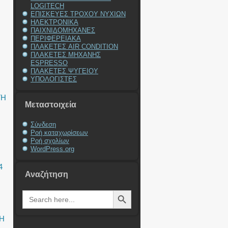
LOGITECH
ΕΠΙΣΚΕΥΕΣ ΤΡΟΧΟΥ ΝΥΧΙΩΝ
ΗΛΕΚΤΡΟΝΙΚΑ
ΠΑΙΧΝΙΔΟΜΗΧΑΝΕΣ
ΠΕΡΙΦΕΡΕΙΑΚΑ
ΠΛΑΚΕΤΕΣ AIR CONDITION
ΠΛΑΚΕΤΕΣ ΜΗΧΑΝΗΣ
ESPRESSO
ΠΛΑΚΕΤΕΣ ΨΥΓΕΙΟΥ
ΥΠΟΛΟΓΙΣΤΕΣ
ΓΗ
Μεταστοιχεία
Σύνδεση
Ροή καταχωρίσεων
Ροή σχολίων
WordPress.org
4
Αναζήτηση
Search Button
Search
for:
Η