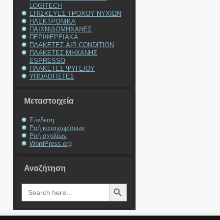
LOGITECH
ΕΠΙΣΚΕΥΕΣ ΤΡΟΧΟΥ ΝΥΧΙΩΝ
ΗΛΕΚΤΡΟΝΙΚΑ
ΠΑΙΧΝΙΔΟΜΗΧΑΝΕΣ
ΠΕΡΙΦΕΡΕΙΑΚΑ
ΠΛΑΚΕΤΕΣ AIR CONDITION
ΠΛΑΚΕΤΕΣ ΜΗΧΑΝΗΣ
ESPRESSO
ΠΛΑΚΕΤΕΣ ΨΥΓΕΙΟΥ
ΥΠΟΛΟΓΙΣΤΕΣ
Μεταστοιχεία
Σύνδεση
Ροή καταχωρίσεων
Ροή σχολίων
WordPress.org
Αναζήτηση
Search Button
Search
for: