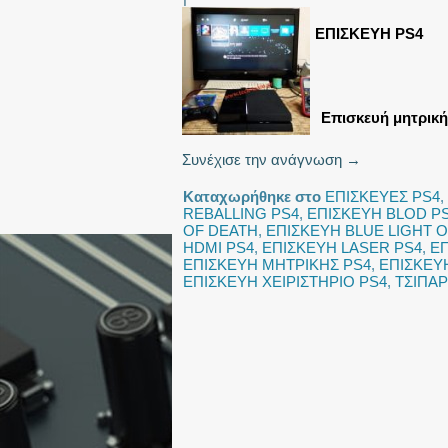
ΕΠΙΣΚΕΥΗ PS4
Επισκευή μητρικής
Συνέχισε την ανάγνωση
→
Καταχωρήθηκε στο
ΕΠΙΣΚΕΥΕΣ PS4
,
REBALLING PS4
,
ΕΠΙΣΚΕΥΗ BLOD P
OF DEATH
,
ΕΠΙΣΚΕΥΗ BLUE LIGHT 
HDMI PS4
,
ΕΠΙΣΚΕΥΗ LASER PS4
,
ΕΠ
ΕΠΙΣΚΕΥΗ ΜΗΤΡΙΚΗΣ PS4
,
ΕΠΙΣΚΕΥ
ΕΠΙΣΚΕΥΗ ΧΕΙΡΙΣΤΗΡΙΟ PS4
,
ΤΣΙΠΑΡ