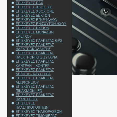
ΕΠΙΣΚΕΥΕΣ PSX
ΕΠΙΣΚΕΥΕΣ XBOX 360
ΕΠΙΣΚΕΥΕΣ XBOX ONE
ΕΠΙΣΚΕΥΕΣ ΔΕΚΤΩΝ
ΕΠΙΣΚΕΥΕΣ ΕΓΚΕΦΑΛΩΝ
ΕΠΙΣΚΕΥΕΣ ΕΝΙΣΧΥΤΩΝ ΗΧΟΥ
ΕΠΙΣΚΕΥΕΣ ΗΧΕΙΩΝ
ΕΠΙΣΚΕΥΕΣ ΜΟΝΑΔΩΝ
ΕΛΕΓΧΟΥ
ΕΠΙΣΚΕΥΕΣ ΠΛΑΚΕΤΑΣ GPS
ΕΠΙΣΚΕΥΕΣ ΠΛΑΚΕΤΑΣ
ΗΛΕΚΤΡΟΚΟΛΛΗΣΗΣ
ΕΠΙΣΚΕΥΕΣ ΠΛΑΚΕΤΑΣ
ΗΛΕΚΤΡΟΝΙΚΗΣ ΖΥΓΑΡΙΑ
ΕΠΙΣΚΕΥΕΣ ΠΛΑΚΕΤΑΣ
ΚΑΝΤΡΑΝ – ΚΟΝΤΕΡ
ΕΠΙΣΚΕΥΕΣ ΠΛΑΚΕΤΑΣ
ΛΕΒΗΤΑ – ΚΑΥΣΤΗΡΑ
ΕΠΙΣΚΕΥΕΣ ΠΛΑΚΕΤΑΣ
ΛΕΩΦΟΡΕΙΟΥ
ΕΠΙΣΚΕΥΕΣ ΠΛΑΚΕΤΑΣ
ΠΙΝΑΚΙΔΩΝ LED
ΕΠΙΣΚΕΥΕΣ ΠΛΑΚΕΤΑΣ
ΠΛΥΝΤΗΡΙΟΥ
ΕΠΙΣΚΕΥΕΣ
ΠΛΑΣΤΙΚΟΠΟΙΗΤΩΝ
ΕΠΙΣΚΕΥΕΣ ΤΗΛΕΟΡΑΣΕΩΝ
ΕΠΙΣΚΕΥΕΣ ΤΙΜΟΝΙΕΡΑΣ