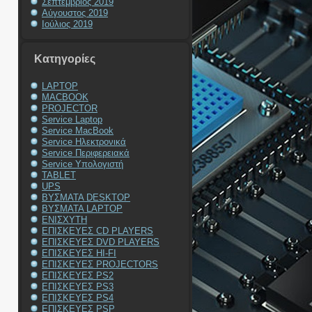
Σεπτέμβριος 2019
Αύγουστος 2019
Ιούλιος 2019
Kατηγορίες
LAPTOP
MACBOOK
PROJECTOR
Service Laptop
Service MacBook
Service Ηλεκτρονικά
Service Περιφερειακά
Service Υπολογιστή
TABLET
UPS
ΒΥΣΜΑΤΑ DESKTOP
ΒΥΣΜΑΤΑ LAPTOP
ΕΝΙΣΧΥΤΗ
ΕΠΙΣΚΕΥΕΣ CD PLAYERS
ΕΠΙΣΚΕΥΕΣ DVD PLAYERS
ΕΠΙΣΚΕΥΕΣ HI-FI
ΕΠΙΣΚΕΥΕΣ PROJECTORS
ΕΠΙΣΚΕΥΕΣ PS2
ΕΠΙΣΚΕΥΕΣ PS3
ΕΠΙΣΚΕΥΕΣ PS4
ΕΠΙΣΚΕΥΕΣ PSP