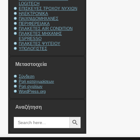
LOGITECH
ΕΠΙΣΚΕΥΕΣ ΤΡΟΧΟΥ ΝΥΧΙΩΝ
ΗΛΕΚΤΡΟΝΙΚΑ
ΠΑΙΧΝΙΔΟΜΗΧΑΝΕΣ
ΠΕΡΙΦΕΡΕΙΑΚΑ
ΠΛΑΚΕΤΕΣ AIR CONDITION
ΠΛΑΚΕΤΕΣ ΜΗΧΑΝΗΣ
ESPRESSO
ΠΛΑΚΕΤΕΣ ΨΥΓΕΙΟΥ
ΥΠΟΛΟΓΙΣΤΕΣ
Μεταστοιχεία
Σύνδεση
Ροή καταχωρίσεων
Ροή σχολίων
WordPress.org
Αναζήτηση
Search Button
Search
for: