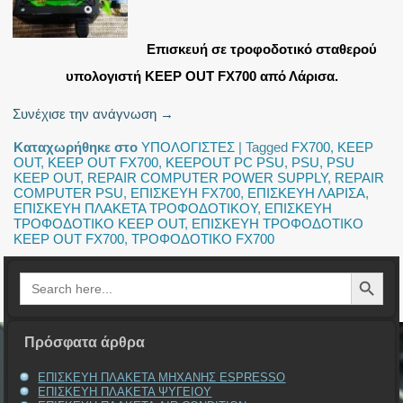
Επισκευή σε τροφοδοτικό σταθερού
υπολογιστή KEEP OUT FX700 από Λάρισα.
Συνέχισε την ανάγνωση
→
Καταχωρήθηκε στο
ΥΠΟΛΟΓΙΣΤΕΣ
|
Tagged
FX700
,
KEEP
OUT
,
KEEP OUT FX700
,
KEEPOUT PC PSU
,
PSU
,
PSU
KEEP OUT
,
REPAIR COMPUTER POWER SUPPLY
,
REPAIR
COMPUTER PSU
,
ΕΠΙΣΚΕΥΗ FX700
,
ΕΠΙΣΚΕΥΗ ΛΑΡΙΣΑ
,
ΕΠΙΣΚΕΥΗ ΠΛΑΚΕΤΑ ΤΡΟΦΟΔΟΤΙΚΟΥ
,
ΕΠΙΣΚΕΥΗ
ΤΡΟΦΟΔΟΤΙΚΟ KEEP OUT
,
ΕΠΙΣΚΕΥΗ ΤΡΟΦΟΔΟΤΙΚΟ
KEEP OUT FX700
,
ΤΡΟΦΟΔΟΤΙΚΟ FX700
Search Button
Search
for:
Πρόσφατα άρθρα
ΕΠΙΣΚΕΥΗ ΠΛΑΚΕΤΑ ΜΗΧΑΝΗΣ ESPRESSO
ΕΠΙΣΚΕΥΗ ΠΛΑΚΕΤΑ ΨΥΓΕΙΟΥ