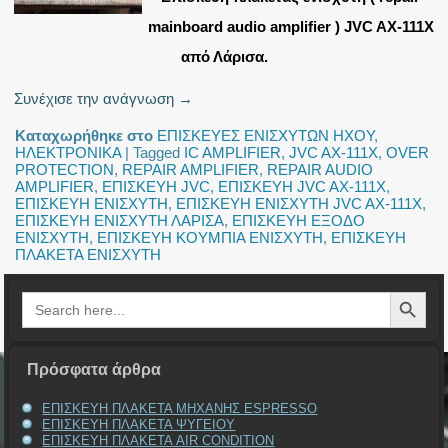
mainboard audio amplifier ) JVC AX-111X
από Λάρισα.
Συνέχισε την ανάγνωση
→
Καταχωρήθηκε στο
ΕΠΙΣΚΕΥΕΣ ΕΝΙΣΧΥΤΩΝ ΗΧΟΥ
,
ΗΛΕΚΤΡΟΝΙΚΑ
|
Tagged
IC AMPLIFIER
,
JVC AX-111X
,
OVER
PROTECTION
,
REPAIR AMPLIFIER
,
REPAIR AUDIO
AMPLIFIER
,
ΕΠΙΣΚΕΥΗ JVC
,
ΕΠΙΣΚΕΥΗ JVC AX-111X
,
ΕΠΙΣΚΕΥΗ ΕΝΙΣΧΥΤΗ
,
ΕΠΙΣΚΕΥΗ ΕΝΙΣΧΥΤΗ JVC AX-111X
,
ΕΠΙΣΚΕΥΗ ΕΝΙΣΧΥΤΗ ΛΑΡΙΣΑ
,
ΕΠΙΣΚΕΥΗ ΕΞΟΔΟ
ΕΝΙΣΧΥΤΗ
,
ΕΠΙΣΚΕΥΗ ΚΟΥΜΠΙΑ ΕΝΙΣΧΥΤΗ
,
ΕΠΙΣΚΕΥΗ
ΠΛΑΚΕΤΑ ΕΝΙΣΧΥΤΗ
Search Button
Search
for:
Πρόσφατα άρθρα
ΕΠΙΣΚΕΥΗ ΠΛΑΚΕΤΑ ΜΗΧΑΝΗΣ ESPRESSO
ΕΠΙΣΚΕΥΗ ΠΛΑΚΕΤΑ ΨΥΓΕΙΟΥ
ΕΠΙΣΚΕΥΗ ΠΛΑΚΕΤΑ AIR CONDITION