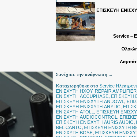
ΕΠΙΣΚΕΥΗ ΕΝΙΣΧ
Service – 
Ολοκλη
Λαμπάτο
Συνέχισε την ανάγνωση
→
Καταχωρήθηκε στο
Service Ηλεκτρον
ΕΝΙΣΧΥΤΗ ΗΧΟΥ
,
REPAIR AMPLIFIER
ΕΝΙΣΧΥΤΗ ACCUPHASE
,
ΕΠΙΣΚΕΥΗ 
ΕΠΙΣΚΕΥΗ ΕΝΙΣΧΥΤΗ ANDOWL
,
ΕΠΙ
ΕΠΙΣΚΕΥΗ ΕΝΙΣΧΥΤΗ ARYLIC
,
ΕΠΙΣΚ
ΕΝΙΣΧΥΤΗ ATOLL
,
ΕΠΙΣΚΕΥΗ ΕΝΙΣΧ
ΕΝΙΣΧΥΤΗ AUDIOCONTROL
,
ΕΠΙΣΚΕ
ΕΠΙΣΚΕΥΗ ΕΝΙΣΧΥΤΗ AURIS AUDIO
,
BEL CANTO
,
ΕΠΙΣΚΕΥΗ ΕΝΙΣΧΥΤΗ 
ΕΝΙΣΧΥΤΗ BOSE
,
ΕΠΙΣΚΕΥΗ ΕΝΙΣΧΥ