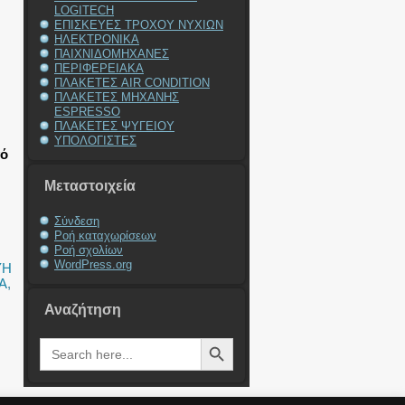
LOGITECH
ΕΠΙΣΚΕΥΕΣ ΤΡΟΧΟΥ ΝΥΧΙΩΝ
ΗΛΕΚΤΡΟΝΙΚΑ
ΠΑΙΧΝΙΔΟΜΗΧΑΝΕΣ
ΠΕΡΙΦΕΡΕΙΑΚΑ
ΠΛΑΚΕΤΕΣ AIR CONDITION
ΠΛΑΚΕΤΕΣ ΜΗΧΑΝΗΣ
ESPRESSO
ΠΛΑΚΕΤΕΣ ΨΥΓΕΙΟΥ
ΥΠΟΛΟΓΙΣΤΕΣ
πό
Μεταστοιχεία
Σύνδεση
Ροή καταχωρίσεων
Ροή σχολίων
WordPress.org
ΥΗ
Α
,
Αναζήτηση
Search Button
Search
for: