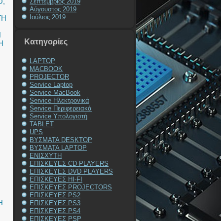
O
,
Σεπτέμβριος 2019
Αύγουστος 2019
Ιούλιος 2019
ΤΗ
Η
Kατηγορίες
Η
LAPTOP
MACBOOK
PROJECTOR
Service Laptop
Service MacBook
Service Ηλεκτρονικά
Service Περιφερειακά
Service Υπολογιστή
TABLET
UPS
ΒΥΣΜΑΤΑ DESKTOP
ΒΥΣΜΑΤΑ LAPTOP
ΕΝΙΣΧΥΤΗ
ΕΠΙΣΚΕΥΕΣ CD PLAYERS
ΕΠΙΣΚΕΥΕΣ DVD PLAYERS
ΕΠΙΣΚΕΥΕΣ HI-FI
ΕΠΙΣΚΕΥΕΣ PROJECTORS
ΕΠΙΣΚΕΥΕΣ PS2
Η
ΕΠΙΣΚΕΥΕΣ PS3
ΕΠΙΣΚΕΥΕΣ PS4
ΕΠΙΣΚΕΥΕΣ PSP