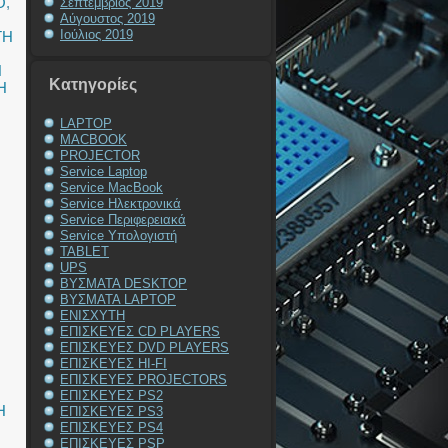
O
,
Σεπτέμβριος 2019
Αύγουστος 2019
Ιούλιος 2019
ΤΗ
Η
Kατηγορίες
Η
LAPTOP
MACBOOK
PROJECTOR
Service Laptop
Service MacBook
Service Ηλεκτρονικά
Service Περιφερειακά
Service Υπολογιστή
TABLET
UPS
ΒΥΣΜΑΤΑ DESKTOP
ΒΥΣΜΑΤΑ LAPTOP
ΕΝΙΣΧΥΤΗ
ΕΠΙΣΚΕΥΕΣ CD PLAYERS
ΕΠΙΣΚΕΥΕΣ DVD PLAYERS
ΕΠΙΣΚΕΥΕΣ HI-FI
ΕΠΙΣΚΕΥΕΣ PROJECTORS
ΕΠΙΣΚΕΥΕΣ PS2
Η
ΕΠΙΣΚΕΥΕΣ PS3
ΕΠΙΣΚΕΥΕΣ PS4
ΕΠΙΣΚΕΥΕΣ PSP