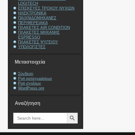
LOGITECH
ΕΠΙΣΚΕΥΕΣ ΤΡΟΧΟΥ ΝΥΧΙΩΝ
ΗΛΕΚΤΡΟΝΙΚΑ
ΠΑΙΧΝΙΔΟΜΗΧΑΝΕΣ
ΠΕΡΙΦΕΡΕΙΑΚΑ
ΠΛΑΚΕΤΕΣ AIR CONDITION
ΠΛΑΚΕΤΕΣ ΜΗΧΑΝΗΣ
ESPRESSO
ΠΛΑΚΕΤΕΣ ΨΥΓΕΙΟΥ
ΥΠΟΛΟΓΙΣΤΕΣ
Μεταστοιχεία
Σύνδεση
Ροή καταχωρίσεων
Ροή σχολίων
WordPress.org
Αναζήτηση
Search Button
Search
for: