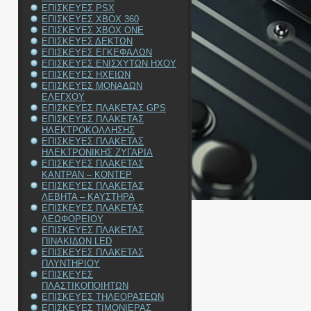
ΕΠΙΣΚΕΥΕΣ PSX
ΕΠΙΣΚΕΥΕΣ XBOX 360
ΕΠΙΣΚΕΥΕΣ XBOX ONE
ΕΠΙΣΚΕΥΕΣ ΔΕΚΤΩΝ
ΕΠΙΣΚΕΥΕΣ ΕΓΚΕΦΑΛΩΝ
ΕΠΙΣΚΕΥΕΣ ΕΝΙΣΧΥΤΩΝ ΗΧΟΥ
ΕΠΙΣΚΕΥΕΣ ΗΧΕΙΩΝ
ΕΠΙΣΚΕΥΕΣ ΜΟΝΑΔΩΝ
ΕΛΕΓΧΟΥ
ΕΠΙΣΚΕΥΕΣ ΠΛΑΚΕΤΑΣ GPS
ΕΠΙΣΚΕΥΕΣ ΠΛΑΚΕΤΑΣ
ΗΛΕΚΤΡΟΚΟΛΛΗΣΗΣ
ΕΠΙΣΚΕΥΕΣ ΠΛΑΚΕΤΑΣ
ΗΛΕΚΤΡΟΝΙΚΗΣ ΖΥΓΑΡΙΑ
ΕΠΙΣΚΕΥΕΣ ΠΛΑΚΕΤΑΣ
ΚΑΝΤΡΑΝ – ΚΟΝΤΕΡ
ΕΠΙΣΚΕΥΕΣ ΠΛΑΚΕΤΑΣ
ΛΕΒΗΤΑ – ΚΑΥΣΤΗΡΑ
ΕΠΙΣΚΕΥΕΣ ΠΛΑΚΕΤΑΣ
ΛΕΩΦΟΡΕΙΟΥ
ΕΠΙΣΚΕΥΕΣ ΠΛΑΚΕΤΑΣ
ΠΙΝΑΚΙΔΩΝ LED
ΕΠΙΣΚΕΥΕΣ ΠΛΑΚΕΤΑΣ
ΠΛΥΝΤΗΡΙΟΥ
ΕΠΙΣΚΕΥΕΣ
ΠΛΑΣΤΙΚΟΠΟΙΗΤΩΝ
ΕΠΙΣΚΕΥΕΣ ΤΗΛΕΟΡΑΣΕΩΝ
ΕΠΙΣΚΕΥΕΣ ΤΙΜΟΝΙΕΡΑΣ