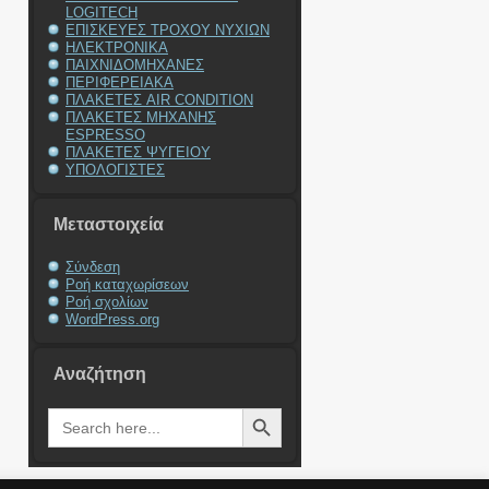
LOGITECH
ΕΠΙΣΚΕΥΕΣ ΤΡΟΧΟΥ ΝΥΧΙΩΝ
ΗΛΕΚΤΡΟΝΙΚΑ
ΠΑΙΧΝΙΔΟΜΗΧΑΝΕΣ
ΠΕΡΙΦΕΡΕΙΑΚΑ
ΠΛΑΚΕΤΕΣ AIR CONDITION
ΠΛΑΚΕΤΕΣ ΜΗΧΑΝΗΣ
ESPRESSO
ΠΛΑΚΕΤΕΣ ΨΥΓΕΙΟΥ
ΥΠΟΛΟΓΙΣΤΕΣ
Μεταστοιχεία
Σύνδεση
Ροή καταχωρίσεων
Ροή σχολίων
WordPress.org
Αναζήτηση
Search Button
Search
for: