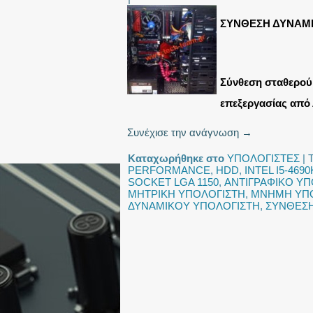
ΣΥΝΘΕΣΗ ΔΥΝΑΜ
Σύνθεση σταθερού 
επεξεργασίας από 
Συνέχισε την ανάγνωση
→
Καταχωρήθηκε στο
ΥΠΟΛΟΓΙΣΤΕΣ
|
PERFORMANCE
,
HDD
,
INTEL I5-4690
SOCKET LGA 1150
,
ΑΝΤΙΓΡΑΦΙΚΟ ΥΠ
ΜΗΤΡΙΚΗ ΥΠΟΛΟΓΙΣΤΗ
,
ΜΝΗΜΗ ΥΠ
ΔΥΝΑΜΙΚΟΥ ΥΠΟΛΟΓΙΣΤΗ
,
ΣΥΝΘΕΣΗ