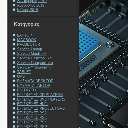
Σεπτέμβριος 2019
Αύγουστος 2019
Ιούλιος 2019
Kατηγορίες
LAPTOP
MACBOOK
PROJECTOR
Service Laptop
Service MacBook
Service Ηλεκτρονικά
Service Περιφερειακά
Service Υπολογιστή
TABLET
UPS
ΒΥΣΜΑΤΑ DESKTOP
ΒΥΣΜΑΤΑ LAPTOP
ΕΝΙΣΧΥΤΗ
ΕΠΙΣΚΕΥΕΣ CD PLAYERS
ΕΠΙΣΚΕΥΕΣ DVD PLAYERS
ΕΠΙΣΚΕΥΕΣ HI-FI
ΕΠΙΣΚΕΥΕΣ PROJECTORS
ΕΠΙΣΚΕΥΕΣ PS2
ΕΠΙΣΚΕΥΕΣ PS3
ΕΠΙΣΚΕΥΕΣ PS4
ΕΠΙΣΚΕΥΕΣ PSP