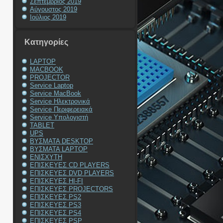
Σεπτέμβριος 2019
Αύγουστος 2019
Ιούλιος 2019
Kατηγορίες
LAPTOP
MACBOOK
PROJECTOR
Service Laptop
Service MacBook
Service Ηλεκτρονικά
Service Περιφερειακά
Service Υπολογιστή
TABLET
UPS
ΒΥΣΜΑΤΑ DESKTOP
ΒΥΣΜΑΤΑ LAPTOP
ΕΝΙΣΧΥΤΗ
ΕΠΙΣΚΕΥΕΣ CD PLAYERS
ΕΠΙΣΚΕΥΕΣ DVD PLAYERS
ΕΠΙΣΚΕΥΕΣ HI-FI
ΕΠΙΣΚΕΥΕΣ PROJECTORS
ΕΠΙΣΚΕΥΕΣ PS2
ΕΠΙΣΚΕΥΕΣ PS3
ΕΠΙΣΚΕΥΕΣ PS4
ΕΠΙΣΚΕΥΕΣ PSP