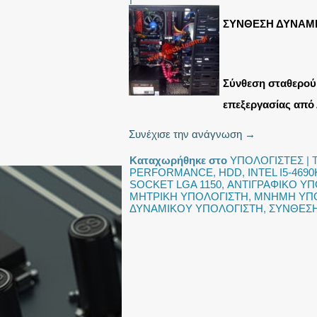
ΣΥΝΘΕΣΗ ΔΥΝΑΜ
Σύνθεση σταθερού 
επεξεργασίας από 
Συνέχισε την ανάγνωση
→
Καταχωρήθηκε στο
ΥΠΟΛΟΓΙΣΤΕΣ
|
PERFORMANCE
,
HDD
,
INTEL I5-4690
SOCKET LGA 1150
,
ΑΝΤΙΓΡΑΦΙΚΟ ΥΠ
ΜΗΤΡΙΚΗ ΥΠΟΛΟΓΙΣΤΗ
,
ΜΝΗΜΗ ΥΠ
ΔΥΝΑΜΙΚΟΥ ΥΠΟΛΟΓΙΣΤΗ
,
ΣΥΝΘΕΣΗ