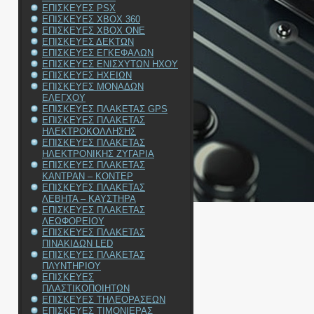
ΕΠΙΣΚΕΥΕΣ PSX
ΕΠΙΣΚΕΥΕΣ XBOX 360
ΕΠΙΣΚΕΥΕΣ XBOX ONE
ΕΠΙΣΚΕΥΕΣ ΔΕΚΤΩΝ
ΕΠΙΣΚΕΥΕΣ ΕΓΚΕΦΑΛΩΝ
ΕΠΙΣΚΕΥΕΣ ΕΝΙΣΧΥΤΩΝ ΗΧΟΥ
ΕΠΙΣΚΕΥΕΣ ΗΧΕΙΩΝ
ΕΠΙΣΚΕΥΕΣ ΜΟΝΑΔΩΝ
ΕΛΕΓΧΟΥ
ΕΠΙΣΚΕΥΕΣ ΠΛΑΚΕΤΑΣ GPS
ΕΠΙΣΚΕΥΕΣ ΠΛΑΚΕΤΑΣ
ΗΛΕΚΤΡΟΚΟΛΛΗΣΗΣ
ΕΠΙΣΚΕΥΕΣ ΠΛΑΚΕΤΑΣ
ΗΛΕΚΤΡΟΝΙΚΗΣ ΖΥΓΑΡΙΑ
ΕΠΙΣΚΕΥΕΣ ΠΛΑΚΕΤΑΣ
ΚΑΝΤΡΑΝ – ΚΟΝΤΕΡ
ΕΠΙΣΚΕΥΕΣ ΠΛΑΚΕΤΑΣ
ΛΕΒΗΤΑ – ΚΑΥΣΤΗΡΑ
ΕΠΙΣΚΕΥΕΣ ΠΛΑΚΕΤΑΣ
ΛΕΩΦΟΡΕΙΟΥ
ΕΠΙΣΚΕΥΕΣ ΠΛΑΚΕΤΑΣ
ΠΙΝΑΚΙΔΩΝ LED
ΕΠΙΣΚΕΥΕΣ ΠΛΑΚΕΤΑΣ
ΠΛΥΝΤΗΡΙΟΥ
ΕΠΙΣΚΕΥΕΣ
ΠΛΑΣΤΙΚΟΠΟΙΗΤΩΝ
ΕΠΙΣΚΕΥΕΣ ΤΗΛΕΟΡΑΣΕΩΝ
ΕΠΙΣΚΕΥΕΣ ΤΙΜΟΝΙΕΡΑΣ