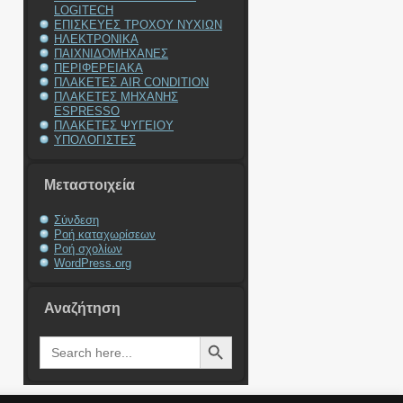
LOGITECH
ΕΠΙΣΚΕΥΕΣ ΤΡΟΧΟΥ ΝΥΧΙΩΝ
ΗΛΕΚΤΡΟΝΙΚΑ
ΠΑΙΧΝΙΔΟΜΗΧΑΝΕΣ
ΠΕΡΙΦΕΡΕΙΑΚΑ
ΠΛΑΚΕΤΕΣ AIR CONDITION
ΠΛΑΚΕΤΕΣ ΜΗΧΑΝΗΣ
ESPRESSO
ΠΛΑΚΕΤΕΣ ΨΥΓΕΙΟΥ
ΥΠΟΛΟΓΙΣΤΕΣ
Μεταστοιχεία
Σύνδεση
Ροή καταχωρίσεων
Ροή σχολίων
WordPress.org
Αναζήτηση
Search Button
Search
for: