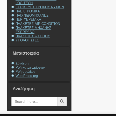
LOGITECH
ΕΠΙΣΚΕΥΕΣ ΤΡΟΧΟΥ ΝΥΧΙΩΝ
ΗΛΕΚΤΡΟΝΙΚΑ
ΠΑΙΧΝΙΔΟΜΗΧΑΝΕΣ
ΠΕΡΙΦΕΡΕΙΑΚΑ
ΠΛΑΚΕΤΕΣ AIR CONDITION
ΠΛΑΚΕΤΕΣ ΜΗΧΑΝΗΣ
ESPRESSO
ΠΛΑΚΕΤΕΣ ΨΥΓΕΙΟΥ
ΥΠΟΛΟΓΙΣΤΕΣ
Μεταστοιχεία
Σύνδεση
Ροή καταχωρίσεων
Ροή σχολίων
WordPress.org
Αναζήτηση
Search Button
Search
for: