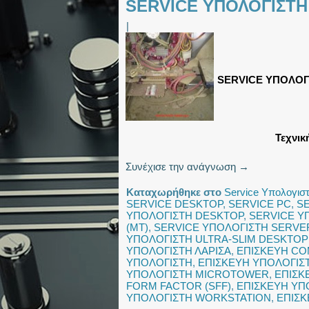
SERVICE ΥΠΟΛΟΓΙΣΤΗ
|
SERVICE ΥΠΟΛΟΓ
Τεχνικ
Συνέχισε την ανάγνωση
→
Καταχωρήθηκε στο
Service Υπολογισ
SERVICE DESKTOP
,
SERVICE PC
,
S
ΥΠΟΛΟΓΙΣΤΗ DESKTOP
,
SERVICE Υ
(MT)
,
SERVICE ΥΠΟΛΟΓΙΣΤΗ SERVE
ΥΠΟΛΟΓΙΣΤΗ ULTRA-SLIM DESKTOP
ΥΠΟΛΟΓΙΣΤΗ ΛΑΡΙΣΑ
,
ΕΠΙΣΚΕΥΗ C
ΥΠΟΛΟΓΙΣΤΗ
,
ΕΠΙΣΚΕΥΗ ΥΠΟΛΟΓΙΣΤ
ΥΠΟΛΟΓΙΣΤΗ MICROTOWER
,
ΕΠΙΣΚ
FORM FACTOR (SFF)
,
ΕΠΙΣΚΕΥΗ ΥΠ
ΥΠΟΛΟΓΙΣΤΗ WORKSTATION
,
ΕΠΙΣΚ