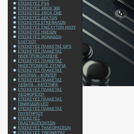
ΕΠΙΣΚΕΥΕΣ PSX
ΕΠΙΣΚΕΥΕΣ XBOX 360
ΕΠΙΣΚΕΥΕΣ XBOX ONE
ΕΠΙΣΚΕΥΕΣ ΔΕΚΤΩΝ
ΕΠΙΣΚΕΥΕΣ ΕΓΚΕΦΑΛΩΝ
ΕΠΙΣΚΕΥΕΣ ΕΝΙΣΧΥΤΩΝ ΗΧΟΥ
ΕΠΙΣΚΕΥΕΣ ΗΧΕΙΩΝ
ΕΠΙΣΚΕΥΕΣ ΜΟΝΑΔΩΝ
ΕΛΕΓΧΟΥ
ΕΠΙΣΚΕΥΕΣ ΠΛΑΚΕΤΑΣ GPS
ΕΠΙΣΚΕΥΕΣ ΠΛΑΚΕΤΑΣ
ΗΛΕΚΤΡΟΚΟΛΛΗΣΗΣ
ΕΠΙΣΚΕΥΕΣ ΠΛΑΚΕΤΑΣ
ΗΛΕΚΤΡΟΝΙΚΗΣ ΖΥΓΑΡΙΑ
ΕΠΙΣΚΕΥΕΣ ΠΛΑΚΕΤΑΣ
ΚΑΝΤΡΑΝ – ΚΟΝΤΕΡ
ΕΠΙΣΚΕΥΕΣ ΠΛΑΚΕΤΑΣ
ΛΕΒΗΤΑ – ΚΑΥΣΤΗΡΑ
ΕΠΙΣΚΕΥΕΣ ΠΛΑΚΕΤΑΣ
ΛΕΩΦΟΡΕΙΟΥ
ΕΠΙΣΚΕΥΕΣ ΠΛΑΚΕΤΑΣ
ΠΙΝΑΚΙΔΩΝ LED
ΕΠΙΣΚΕΥΕΣ ΠΛΑΚΕΤΑΣ
ΠΛΥΝΤΗΡΙΟΥ
ΕΠΙΣΚΕΥΕΣ
ΠΛΑΣΤΙΚΟΠΟΙΗΤΩΝ
ΕΠΙΣΚΕΥΕΣ ΤΗΛΕΟΡΑΣΕΩΝ
ΕΠΙΣΚΕΥΕΣ ΤΙΜΟΝΙΕΡΑΣ