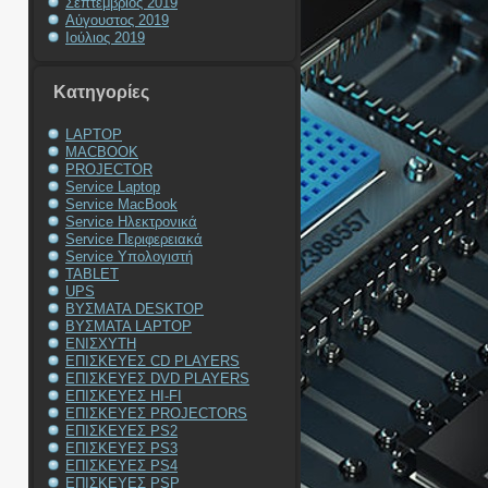
Σεπτέμβριος 2019
Αύγουστος 2019
Ιούλιος 2019
Kατηγορίες
LAPTOP
MACBOOK
PROJECTOR
Service Laptop
Service MacBook
Service Ηλεκτρονικά
Service Περιφερειακά
Service Υπολογιστή
TABLET
UPS
ΒΥΣΜΑΤΑ DESKTOP
ΒΥΣΜΑΤΑ LAPTOP
ΕΝΙΣΧΥΤΗ
ΕΠΙΣΚΕΥΕΣ CD PLAYERS
ΕΠΙΣΚΕΥΕΣ DVD PLAYERS
ΕΠΙΣΚΕΥΕΣ HI-FI
ΕΠΙΣΚΕΥΕΣ PROJECTORS
ΕΠΙΣΚΕΥΕΣ PS2
ΕΠΙΣΚΕΥΕΣ PS3
ΕΠΙΣΚΕΥΕΣ PS4
ΕΠΙΣΚΕΥΕΣ PSP