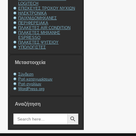
LOGITECH
ΕΠΙΣΚΕΥΕΣ ΤΡΟΧΟΥ ΝΥΧΙΩΝ
ΗΛΕΚΤΡΟΝΙΚΑ
ΠΑΙΧΝΙΔΟΜΗΧΑΝΕΣ
ΠΕΡΙΦΕΡΕΙΑΚΑ
ΠΛΑΚΕΤΕΣ AIR CONDITION
ΠΛΑΚΕΤΕΣ ΜΗΧΑΝΗΣ
ESPRESSO
ΠΛΑΚΕΤΕΣ ΨΥΓΕΙΟΥ
ΥΠΟΛΟΓΙΣΤΕΣ
Μεταστοιχεία
Σύνδεση
Ροή καταχωρίσεων
Ροή σχολίων
WordPress.org
Αναζήτηση
Search Button
Search
for: