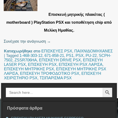
Eπισκευή μητρικής πλακέτας (
motherboard ) PlayStation PSX και τοποθέτηση chip από
Μελίκη Ημαθίας.
Συνέχισε την ανάγνωση
→
Καταχωρήθηκε στο
ΕΠΙΣΚΕΥΕΣ PSX
,
ΠΑΙΧΝΙΔΟΜΗΧΑΝΕΣ
|
Tagged
1-468-303-12
,
671-858-21
,
PS1
,
PSX
,
PU-22
,
SCPH-
7502
,
ZSSR706HA
,
ΕΠΙΣΚΕΥΗ DRIVE PSX
,
ΕΠΙΣΚΕΥΗ
LASER PSX
,
ΕΠΙΣΚΕΥΗ PSX
,
ΕΠΙΣΚΕΥΗ PSX ΛΑΡΙΣΑ
,
ΕΠΙΣΚΕΥΗ ΜΗΤΡΙΚΗΣ PSX
,
ΕΠΙΣΚΕΥΗ ΜΗΤΡΙΚΗΣ PSX
ΛΑΡΙΣΑ
,
ΕΠΙΣΚΕΥΗ ΤΡΟΦΟΔΟΤΙΚΟ PSX
,
ΕΠΙΣΚΕΥΗ
ΧΕΙΡΙΣΤΗΡΙΟ PSX
,
ΤΣΙΠΑΡΙΣΜΑ PSX
Search Button
Search
for:
Πρόσφατα άρθρα