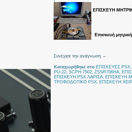
ΕΠΙΣΚΕΥΗ ΜΗΤΡΙ
Eπισκευή μητρική
Συνέχισε την ανάγνωση
→
Καταχωρήθηκε στο
ΕΠΙΣΚΕΥΕΣ PSX
PU-22
,
SCPH-7502
,
ZSSR706HA
,
ΕΠΙ
ΕΠΙΣΚΕΥΗ PSX ΛΑΡΙΣΑ
,
ΕΠΙΣΚΕΥΗ Μ
ΤΡΟΦΟΔΟΤΙΚΟ PSX
,
ΕΠΙΣΚΕΥΗ ΧΕΙ