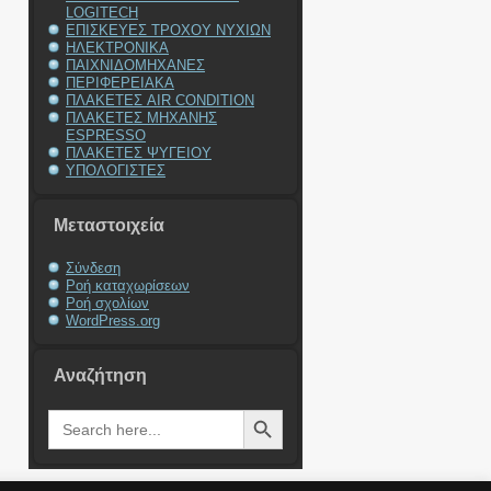
LOGITECH
ΕΠΙΣΚΕΥΕΣ ΤΡΟΧΟΥ ΝΥΧΙΩΝ
ΗΛΕΚΤΡΟΝΙΚΑ
ΠΑΙΧΝΙΔΟΜΗΧΑΝΕΣ
ΠΕΡΙΦΕΡΕΙΑΚΑ
ΠΛΑΚΕΤΕΣ AIR CONDITION
ΠΛΑΚΕΤΕΣ ΜΗΧΑΝΗΣ
ESPRESSO
ΠΛΑΚΕΤΕΣ ΨΥΓΕΙΟΥ
ΥΠΟΛΟΓΙΣΤΕΣ
Μεταστοιχεία
Σύνδεση
Ροή καταχωρίσεων
Ροή σχολίων
WordPress.org
Αναζήτηση
Search Button
Search
for: