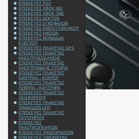
ΕΠΙΣΚΕΥΕΣ PSX
ΕΠΙΣΚΕΥΕΣ XBOX 360
ΕΠΙΣΚΕΥΕΣ XBOX ONE
ΕΠΙΣΚΕΥΕΣ ΔΕΚΤΩΝ
ΕΠΙΣΚΕΥΕΣ ΕΓΚΕΦΑΛΩΝ
ΕΠΙΣΚΕΥΕΣ ΕΝΙΣΧΥΤΩΝ ΗΧΟΥ
ΕΠΙΣΚΕΥΕΣ ΗΧΕΙΩΝ
ΕΠΙΣΚΕΥΕΣ ΜΟΝΑΔΩΝ
ΕΛΕΓΧΟΥ
ΕΠΙΣΚΕΥΕΣ ΠΛΑΚΕΤΑΣ GPS
ΕΠΙΣΚΕΥΕΣ ΠΛΑΚΕΤΑΣ
ΗΛΕΚΤΡΟΚΟΛΛΗΣΗΣ
ΕΠΙΣΚΕΥΕΣ ΠΛΑΚΕΤΑΣ
ΗΛΕΚΤΡΟΝΙΚΗΣ ΖΥΓΑΡΙΑ
ΕΠΙΣΚΕΥΕΣ ΠΛΑΚΕΤΑΣ
ΚΑΝΤΡΑΝ – ΚΟΝΤΕΡ
ΕΠΙΣΚΕΥΕΣ ΠΛΑΚΕΤΑΣ
ΛΕΒΗΤΑ – ΚΑΥΣΤΗΡΑ
ΕΠΙΣΚΕΥΕΣ ΠΛΑΚΕΤΑΣ
ΛΕΩΦΟΡΕΙΟΥ
ΕΠΙΣΚΕΥΕΣ ΠΛΑΚΕΤΑΣ
ΠΙΝΑΚΙΔΩΝ LED
ΕΠΙΣΚΕΥΕΣ ΠΛΑΚΕΤΑΣ
ΠΛΥΝΤΗΡΙΟΥ
ΕΠΙΣΚΕΥΕΣ
ΠΛΑΣΤΙΚΟΠΟΙΗΤΩΝ
ΕΠΙΣΚΕΥΕΣ ΤΗΛΕΟΡΑΣΕΩΝ
ΕΠΙΣΚΕΥΕΣ ΤΙΜΟΝΙΕΡΑΣ