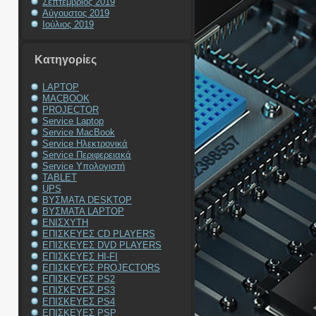
Σεπτέμβριος 2019
Αύγουστος 2019
Ιούλιος 2019
Kατηγορίες
LAPTOP
MACBOOK
PROJECTOR
Service Laptop
Service MacBook
Service Ηλεκτρονικά
Service Περιφερειακά
Service Υπολογιστή
TABLET
UPS
ΒΥΣΜΑΤΑ DESKTOP
ΒΥΣΜΑΤΑ LAPTOP
ΕΝΙΣΧΥΤΗ
ΕΠΙΣΚΕΥΕΣ CD PLAYERS
ΕΠΙΣΚΕΥΕΣ DVD PLAYERS
ΕΠΙΣΚΕΥΕΣ HI-FI
ΕΠΙΣΚΕΥΕΣ PROJECTORS
ΕΠΙΣΚΕΥΕΣ PS2
ΕΠΙΣΚΕΥΕΣ PS3
ΕΠΙΣΚΕΥΕΣ PS4
ΕΠΙΣΚΕΥΕΣ PSP