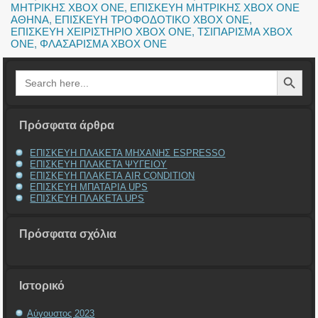
ΜΗΤΡΙΚΗΣ XBOX ONE
,
ΕΠΙΣΚΕΥΗ ΜΗΤΡΙΚΗΣ XBOX ONE
ΑΘΗΝΑ
,
ΕΠΙΣΚΕΥΗ ΤΡΟΦΟΔΟΤΙΚΟ XBOX ONE
,
ΕΠΙΣΚΕΥΗ ΧΕΙΡΙΣΤΗΡΙΟ XBOX ONE
,
ΤΣΙΠΑΡΙΣΜΑ XBOX
ONE
,
ΦΛΑΣΑΡΙΣΜΑ XBOX ONE
Search Button
Search
for:
Πρόσφατα άρθρα
ΕΠΙΣΚΕΥΗ ΠΛΑΚΕΤΑ ΜΗΧΑΝΗΣ ESPRESSO
ΕΠΙΣΚΕΥΗ ΠΛΑΚΕΤΑ ΨΥΓΕΙΟΥ
ΕΠΙΣΚΕΥΗ ΠΛΑΚΕΤΑ AIR CONDITION
ΕΠΙΣΚΕΥΗ ΜΠΑΤΑΡΙΑ UPS
ΕΠΙΣΚΕΥΗ ΠΛΑΚΕΤΑ UPS
Πρόσφατα σχόλια
Ιστορικό
Αύγουστος 2023