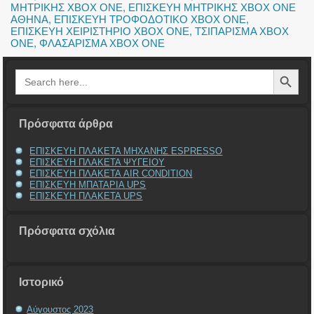
ΜΗΤΡΙΚΗΣ XBOX ONE
,
ΕΠΙΣΚΕΥΗ ΜΗΤΡΙΚΗΣ XBOX ONE
ΑΘΗΝΑ
,
ΕΠΙΣΚΕΥΗ ΤΡΟΦΟΔΟΤΙΚΟ XBOX ONE
,
ΕΠΙΣΚΕΥΗ ΧΕΙΡΙΣΤΗΡΙΟ XBOX ONE
,
ΤΣΙΠΑΡΙΣΜΑ XBOX
ONE
,
ΦΛΑΣΑΡΙΣΜΑ XBOX ONE
Search Button
Search
for:
Πρόσφατα άρθρα
ΕΠΙΣΚΕΥΗ ΠΛΑΚΕΤΑ ΜΗΧΑΝΗΣ ESPRESSO
ΕΠΙΣΚΕΥΗ ΠΛΑΚΕΤΑ ΨΥΓΕΙΟΥ
ΕΠΙΣΚΕΥΗ ΠΛΑΚΕΤΑ AIR CONDITION
ΕΠΙΣΚΕΥΗ ΜΠΑΤΑΡΙΑ UPS
ΕΠΙΣΚΕΥΗ ΠΛΑΚΕΤΑ UPS
Πρόσφατα σχόλια
Ιστορικό
Αύγουστος 2023