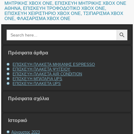
ΜΗΤΡΙΚΗΣ XBOX ONE
,
ΕΠΙΣΚΕΥΗ ΜΗΤΡΙΚΗΣ XBOX ONE
ΑΘΗΝΑ
,
ΕΠΙΣΚΕΥΗ ΤΡΟΦΟΔΟΤΙΚΟ XBOX ONE
,
ΕΠΙΣΚΕΥΗ ΧΕΙΡΙΣΤΗΡΙΟ XBOX ONE
,
ΤΣΙΠΑΡΙΣΜΑ XBOX
ONE
,
ΦΛΑΣΑΡΙΣΜΑ XBOX ONE
Search Button
Search
for:
Πρόσφατα άρθρα
ΕΠΙΣΚΕΥΗ ΠΛΑΚΕΤΑ ΜΗΧΑΝΗΣ ESPRESSO
ΕΠΙΣΚΕΥΗ ΠΛΑΚΕΤΑ ΨΥΓΕΙΟΥ
ΕΠΙΣΚΕΥΗ ΠΛΑΚΕΤΑ AIR CONDITION
ΕΠΙΣΚΕΥΗ ΜΠΑΤΑΡΙΑ UPS
ΕΠΙΣΚΕΥΗ ΠΛΑΚΕΤΑ UPS
Πρόσφατα σχόλια
Ιστορικό
Αύγουστος 2023