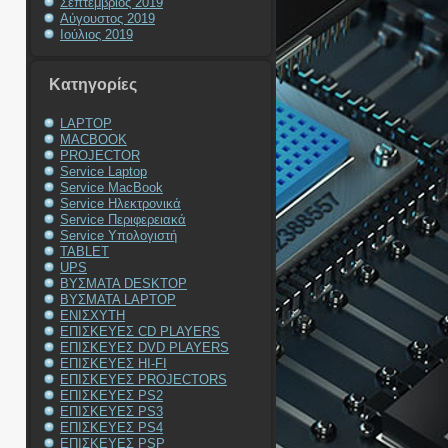
Σεπτέμβριος 2019
Αύγουστος 2019
Ιούλιος 2019
Kατηγορίες
LAPTOP
MACBOOK
PROJECTOR
Service Laptop
Service MacBook
Service Ηλεκτρονικά
Service Περιφερειακά
Service Υπολογιστή
TABLET
UPS
ΒΥΣΜΑΤΑ DESKTOP
ΒΥΣΜΑΤΑ LAPTOP
ΕΝΙΣΧΥΤΗ
ΕΠΙΣΚΕΥΕΣ CD PLAYERS
ΕΠΙΣΚΕΥΕΣ DVD PLAYERS
ΕΠΙΣΚΕΥΕΣ HI-FI
ΕΠΙΣΚΕΥΕΣ PROJECTORS
ΕΠΙΣΚΕΥΕΣ PS2
ΕΠΙΣΚΕΥΕΣ PS3
ΕΠΙΣΚΕΥΕΣ PS4
ΕΠΙΣΚΕΥΕΣ PSP