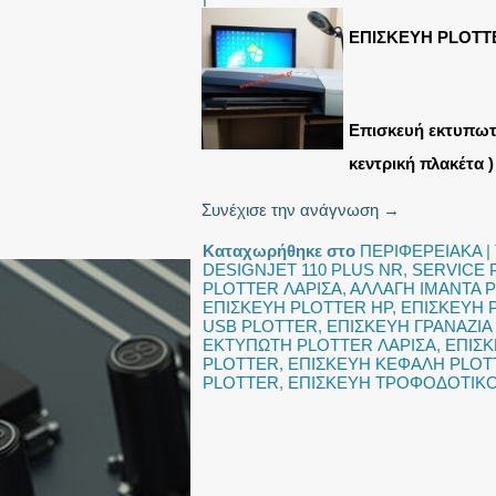
ΕΠΙΣΚΕΥΗ PLOTTE
Επισκευή εκτυπωτ
κεντρική πλακέτα )
Συνέχισε την ανάγνωση
→
Καταχωρήθηκε στο
ΠΕΡΙΦΕΡΕΙΑΚΑ
|
DESIGNJET 110 PLUS NR
,
SERVICE 
PLOTTER ΛΑΡΙΣΑ
,
ΑΛΛΑΓΗ ΙΜΑΝΤΑ 
ΕΠΙΣΚΕΥΗ PLOTTER HP
,
ΕΠΙΣΚΕΥΗ 
USB PLOTTER
,
ΕΠΙΣΚΕΥΗ ΓΡΑΝΑΖΙΑ
ΕΚΤΥΠΩΤΗ PLOTTER ΛΑΡΙΣΑ
,
ΕΠΙΣΚ
PLOTTER
,
ΕΠΙΣΚΕΥΗ ΚΕΦΑΛΗ PLOT
PLOTTER
,
ΕΠΙΣΚΕΥΗ ΤΡΟΦΟΔΟΤΙΚ