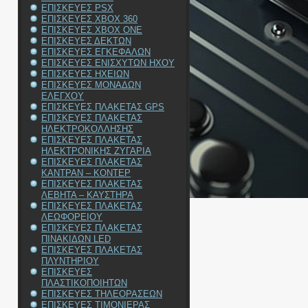
ΕΠΙΣΚΕΥΕΣ PSX
ΕΠΙΣΚΕΥΕΣ XBOX 360
ΕΠΙΣΚΕΥΕΣ XBOX ONE
ΕΠΙΣΚΕΥΕΣ ΔΕΚΤΩΝ
ΕΠΙΣΚΕΥΕΣ ΕΓΚΕΦΑΛΩΝ
ΕΠΙΣΚΕΥΕΣ ΕΝΙΣΧΥΤΩΝ ΗΧΟΥ
ΕΠΙΣΚΕΥΕΣ ΗΧΕΙΩΝ
ΕΠΙΣΚΕΥΕΣ ΜΟΝΑΔΩΝ
ΕΛΕΓΧΟΥ
ΕΠΙΣΚΕΥΕΣ ΠΛΑΚΕΤΑΣ GPS
ΕΠΙΣΚΕΥΕΣ ΠΛΑΚΕΤΑΣ
ΗΛΕΚΤΡΟΚΟΛΛΗΣΗΣ
ΕΠΙΣΚΕΥΕΣ ΠΛΑΚΕΤΑΣ
ΗΛΕΚΤΡΟΝΙΚΗΣ ΖΥΓΑΡΙΑ
ΕΠΙΣΚΕΥΕΣ ΠΛΑΚΕΤΑΣ
ΚΑΝΤΡΑΝ – ΚΟΝΤΕΡ
ΕΠΙΣΚΕΥΕΣ ΠΛΑΚΕΤΑΣ
ΛΕΒΗΤΑ – ΚΑΥΣΤΗΡΑ
ΕΠΙΣΚΕΥΕΣ ΠΛΑΚΕΤΑΣ
ΛΕΩΦΟΡΕΙΟΥ
ΕΠΙΣΚΕΥΕΣ ΠΛΑΚΕΤΑΣ
ΠΙΝΑΚΙΔΩΝ LED
ΕΠΙΣΚΕΥΕΣ ΠΛΑΚΕΤΑΣ
ΠΛΥΝΤΗΡΙΟΥ
ΕΠΙΣΚΕΥΕΣ
ΠΛΑΣΤΙΚΟΠΟΙΗΤΩΝ
ΕΠΙΣΚΕΥΕΣ ΤΗΛΕΟΡΑΣΕΩΝ
ΕΠΙΣΚΕΥΕΣ ΤΙΜΟΝΙΕΡΑΣ