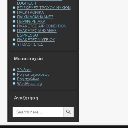
LOGITECH
ΕΠΙΣΚΕΥΕΣ ΤΡΟΧΟΥ ΝΥΧΙΩΝ
ΗΛΕΚΤΡΟΝΙΚΑ
ΠΑΙΧΝΙΔΟΜΗΧΑΝΕΣ
ΠΕΡΙΦΕΡΕΙΑΚΑ
ΠΛΑΚΕΤΕΣ AIR CONDITION
ΠΛΑΚΕΤΕΣ ΜΗΧΑΝΗΣ
ESPRESSO
ΠΛΑΚΕΤΕΣ ΨΥΓΕΙΟΥ
ΥΠΟΛΟΓΙΣΤΕΣ
Μεταστοιχεία
Σύνδεση
Ροή καταχωρίσεων
Ροή σχολίων
WordPress.org
Αναζήτηση
Search Button
Search
for: