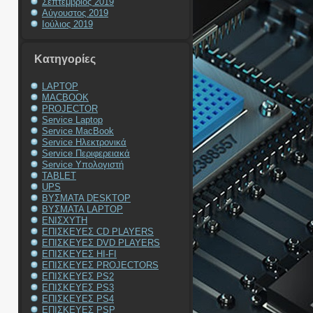
Σεπτέμβριος 2019
Αύγουστος 2019
Ιούλιος 2019
Kατηγορίες
LAPTOP
MACBOOK
PROJECTOR
Service Laptop
Service MacBook
Service Ηλεκτρονικά
Service Περιφερειακά
Service Υπολογιστή
TABLET
UPS
ΒΥΣΜΑΤΑ DESKTOP
ΒΥΣΜΑΤΑ LAPTOP
ΕΝΙΣΧΥΤΗ
ΕΠΙΣΚΕΥΕΣ CD PLAYERS
ΕΠΙΣΚΕΥΕΣ DVD PLAYERS
ΕΠΙΣΚΕΥΕΣ HI-FI
ΕΠΙΣΚΕΥΕΣ PROJECTORS
ΕΠΙΣΚΕΥΕΣ PS2
ΕΠΙΣΚΕΥΕΣ PS3
ΕΠΙΣΚΕΥΕΣ PS4
ΕΠΙΣΚΕΥΕΣ PSP