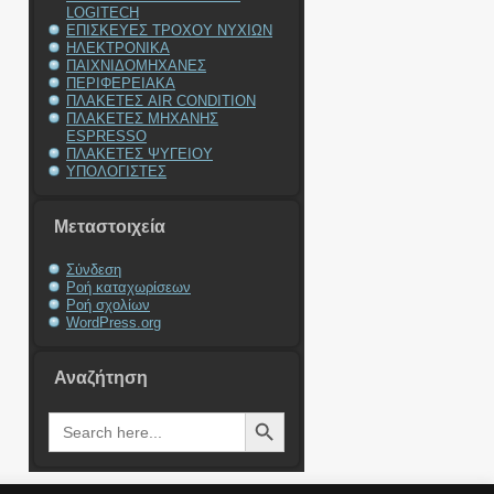
LOGITECH
ΕΠΙΣΚΕΥΕΣ ΤΡΟΧΟΥ ΝΥΧΙΩΝ
ΗΛΕΚΤΡΟΝΙΚΑ
ΠΑΙΧΝΙΔΟΜΗΧΑΝΕΣ
ΠΕΡΙΦΕΡΕΙΑΚΑ
ΠΛΑΚΕΤΕΣ AIR CONDITION
ΠΛΑΚΕΤΕΣ ΜΗΧΑΝΗΣ
ESPRESSO
ΠΛΑΚΕΤΕΣ ΨΥΓΕΙΟΥ
ΥΠΟΛΟΓΙΣΤΕΣ
Μεταστοιχεία
Σύνδεση
Ροή καταχωρίσεων
Ροή σχολίων
WordPress.org
Αναζήτηση
Search Button
Search
for: