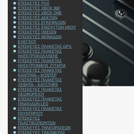
ΕΠΙΣΚΕΥΕΣ PSX
ΕΠΙΣΚΕΥΕΣ XBOX 360
ΕΠΙΣΚΕΥΕΣ XBOX ONE
ΕΠΙΣΚΕΥΕΣ ΔΕΚΤΩΝ
ΕΠΙΣΚΕΥΕΣ ΕΓΚΕΦΑΛΩΝ
ΕΠΙΣΚΕΥΕΣ ΕΝΙΣΧΥΤΩΝ ΗΧΟΥ
ΕΠΙΣΚΕΥΕΣ ΗΧΕΙΩΝ
ΕΠΙΣΚΕΥΕΣ ΜΟΝΑΔΩΝ
ΕΛΕΓΧΟΥ
ΕΠΙΣΚΕΥΕΣ ΠΛΑΚΕΤΑΣ GPS
ΕΠΙΣΚΕΥΕΣ ΠΛΑΚΕΤΑΣ
ΗΛΕΚΤΡΟΚΟΛΛΗΣΗΣ
ΕΠΙΣΚΕΥΕΣ ΠΛΑΚΕΤΑΣ
ΗΛΕΚΤΡΟΝΙΚΗΣ ΖΥΓΑΡΙΑ
ΕΠΙΣΚΕΥΕΣ ΠΛΑΚΕΤΑΣ
ΚΑΝΤΡΑΝ – ΚΟΝΤΕΡ
ΕΠΙΣΚΕΥΕΣ ΠΛΑΚΕΤΑΣ
ΛΕΒΗΤΑ – ΚΑΥΣΤΗΡΑ
ΕΠΙΣΚΕΥΕΣ ΠΛΑΚΕΤΑΣ
ΛΕΩΦΟΡΕΙΟΥ
ΕΠΙΣΚΕΥΕΣ ΠΛΑΚΕΤΑΣ
ΠΙΝΑΚΙΔΩΝ LED
ΕΠΙΣΚΕΥΕΣ ΠΛΑΚΕΤΑΣ
ΠΛΥΝΤΗΡΙΟΥ
ΕΠΙΣΚΕΥΕΣ
ΠΛΑΣΤΙΚΟΠΟΙΗΤΩΝ
ΕΠΙΣΚΕΥΕΣ ΤΗΛΕΟΡΑΣΕΩΝ
ΕΠΙΣΚΕΥΕΣ ΤΙΜΟΝΙΕΡΑΣ