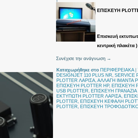
ΕΠΙΣΚΕΥΗ PLOTTE
Επισκευή εκτυπωτ
κεντρική πλακέτα )
Συνέχισε την ανάγνωση
→
Καταχωρήθηκε στο
ΠΕΡΙΦΕΡΕΙΑΚΑ
|
DESIGNJET 110 PLUS NR
,
SERVICE 
PLOTTER ΛΑΡΙΣΑ
,
ΑΛΛΑΓΗ ΙΜΑΝΤΑ 
ΕΠΙΣΚΕΥΗ PLOTTER HP
,
ΕΠΙΣΚΕΥΗ 
USB PLOTTER
,
ΕΠΙΣΚΕΥΗ ΓΡΑΝΑΖΙΑ
ΕΚΤΥΠΩΤΗ PLOTTER ΛΑΡΙΣΑ
,
ΕΠΙΣΚ
PLOTTER
,
ΕΠΙΣΚΕΥΗ ΚΕΦΑΛΗ PLOT
PLOTTER
,
ΕΠΙΣΚΕΥΗ ΤΡΟΦΟΔΟΤΙΚ