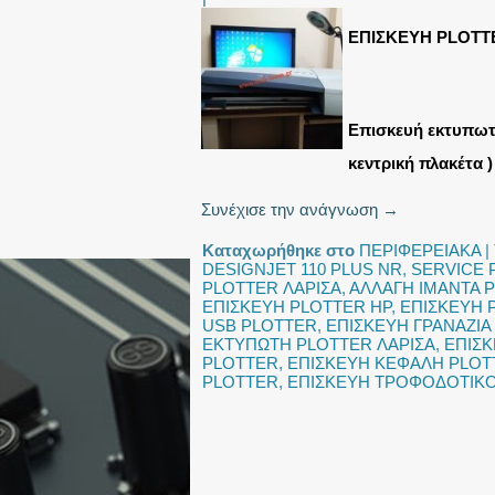
ΕΠΙΣΚΕΥΗ PLOTTE
Επισκευή εκτυπωτ
κεντρική πλακέτα )
Συνέχισε την ανάγνωση
→
Καταχωρήθηκε στο
ΠΕΡΙΦΕΡΕΙΑΚΑ
|
DESIGNJET 110 PLUS NR
,
SERVICE 
PLOTTER ΛΑΡΙΣΑ
,
ΑΛΛΑΓΗ ΙΜΑΝΤΑ 
ΕΠΙΣΚΕΥΗ PLOTTER HP
,
ΕΠΙΣΚΕΥΗ 
USB PLOTTER
,
ΕΠΙΣΚΕΥΗ ΓΡΑΝΑΖΙΑ
ΕΚΤΥΠΩΤΗ PLOTTER ΛΑΡΙΣΑ
,
ΕΠΙΣΚ
PLOTTER
,
ΕΠΙΣΚΕΥΗ ΚΕΦΑΛΗ PLOT
PLOTTER
,
ΕΠΙΣΚΕΥΗ ΤΡΟΦΟΔΟΤΙΚ