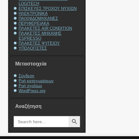
LOGITECH
ΕΠΙΣΚΕΥΕΣ ΤΡΟΧΟΥ ΝΥΧΙΩΝ
ΗΛΕΚΤΡΟΝΙΚΑ
ΠΑΙΧΝΙΔΟΜΗΧΑΝΕΣ
ΠΕΡΙΦΕΡΕΙΑΚΑ
ΠΛΑΚΕΤΕΣ AIR CONDITION
ΠΛΑΚΕΤΕΣ ΜΗΧΑΝΗΣ
ESPRESSO
ΠΛΑΚΕΤΕΣ ΨΥΓΕΙΟΥ
ΥΠΟΛΟΓΙΣΤΕΣ
Μεταστοιχεία
Σύνδεση
Ροή καταχωρίσεων
Ροή σχολίων
WordPress.org
Αναζήτηση
Search Button
Search
for: