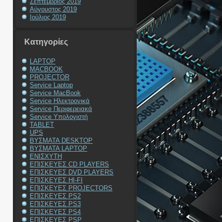
Σεπτέμβριος 2019
Αύγουστος 2019
Ιούλιος 2019
Kατηγορίες
LAPTOP
MACBOOK
PROJECTOR
Service Laptop
Service MacBook
Service Ηλεκτρονικά
Service Περιφερειακά
Service Υπολογιστή
TABLET
UPS
ΒΥΣΜΑΤΑ DESKTOP
ΒΥΣΜΑΤΑ LAPTOP
ΕΝΙΣΧΥΤΗ
ΕΠΙΣΚΕΥΕΣ CD PLAYERS
ΕΠΙΣΚΕΥΕΣ DVD PLAYERS
ΕΠΙΣΚΕΥΕΣ HI-FI
ΕΠΙΣΚΕΥΕΣ PROJECTORS
ΕΠΙΣΚΕΥΕΣ PS2
ΕΠΙΣΚΕΥΕΣ PS3
ΕΠΙΣΚΕΥΕΣ PS4
ΕΠΙΣΚΕΥΕΣ PSP