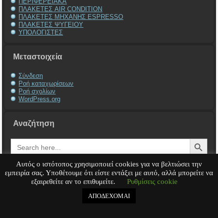
ΠΕΡΙΦΕΡΕΙΑΚΑ
ΠΛΑΚΕΤΕΣ AIR CONDITION
ΠΛΑΚΕΤΕΣ ΜΗΧΑΝΗΣ ESPRESSO
ΠΛΑΚΕΤΕΣ ΨΥΓΕΙΟΥ
ΥΠΟΛΟΓΙΣΤΕΣ
Μεταστοιχεία
Σύνδεση
Ροή καταχωρίσεων
Ροή σχολίων
WordPress.org
Αναζήτηση
Search Button
Search
for:
Αυτός ο ιστότοπος χρησιμοποιεί cookies για να βελτιώσει την
εμπειρία σας. Υποθέτουμε ότι είστε εντάξει με αυτό, αλλά μπορείτε να
εξαιρεθείτε αν το επιθυμείτε.
Ρυθμίσεις cookie
Service Υπολογιστή
Service Laptop
Service Macbook
Service Περιφερειακά
Service
Παιχνιδομηχανές
Service Ηλεκτρονικά
ΑΠΟΔΕΧΟΜΑΙ
Copyright © 2008 - 2026
Tech-Team
All rights reserved.
.