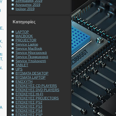
Σεπτέμβριος 2019
Y
Αύγουστος 2019
Ιούλιος 2019
Η
Kατηγορίες
TE
,
LAPTOP
MACBOOK
PROJECTOR
X
,
Service Laptop
G
,
Service MacBook
Service Ηλεκτρονικά
I
Service Περιφερειακά
T
,
Service Υπολογιστή
TABLET
N
,
UPS
ΒΥΣΜΑΤΑ DESKTOP
ΒΥΣΜΑΤΑ LAPTOP
ΕΝΙΣΧΥΤΗ
ΕΠΙΣΚΕΥΕΣ CD PLAYERS
ΕΠΙΣΚΕΥΕΣ DVD PLAYERS
ΕΠΙΣΚΕΥΕΣ HI-FI
ΕΠΙΣΚΕΥΕΣ PROJECTORS
ΕΠΙΣΚΕΥΕΣ PS2
ΕΠΙΣΚΕΥΕΣ PS3
Α
ΕΠΙΣΚΕΥΕΣ PS4
ΕΠΙΣΚΕΥΕΣ PSP