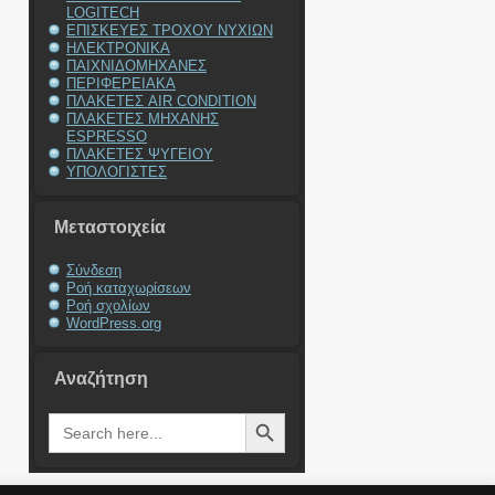
LOGITECH
ΕΠΙΣΚΕΥΕΣ ΤΡΟΧΟΥ ΝΥΧΙΩΝ
ΗΛΕΚΤΡΟΝΙΚΑ
ΠΑΙΧΝΙΔΟΜΗΧΑΝΕΣ
ΠΕΡΙΦΕΡΕΙΑΚΑ
ΠΛΑΚΕΤΕΣ AIR CONDITION
ΠΛΑΚΕΤΕΣ ΜΗΧΑΝΗΣ
ESPRESSO
ΠΛΑΚΕΤΕΣ ΨΥΓΕΙΟΥ
ΥΠΟΛΟΓΙΣΤΕΣ
Μεταστοιχεία
Σύνδεση
Ροή καταχωρίσεων
Ροή σχολίων
WordPress.org
Αναζήτηση
Search Button
Search
for: