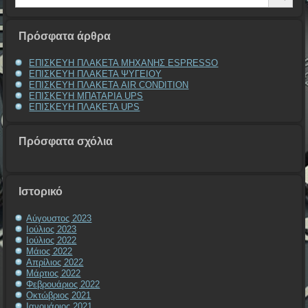
Πρόσφατα άρθρα
ΕΠΙΣΚΕΥΗ ΠΛΑΚΕΤΑ ΜΗΧΑΝΗΣ ESPRESSO
ΕΠΙΣΚΕΥΗ ΠΛΑΚΕΤΑ ΨΥΓΕΙΟΥ
ΕΠΙΣΚΕΥΗ ΠΛΑΚΕΤΑ AIR CONDITION
ΕΠΙΣΚΕΥΗ ΜΠΑΤΑΡΙΑ UPS
ΕΠΙΣΚΕΥΗ ΠΛΑΚΕΤΑ UPS
Πρόσφατα σχόλια
Ιστορικό
Αύγουστος 2023
Ιούλιος 2023
Ιούλιος 2022
Μάιος 2022
Απρίλιος 2022
Μάρτιος 2022
Φεβρουάριος 2022
Οκτώβριος 2021
Ιανουάριος 2021