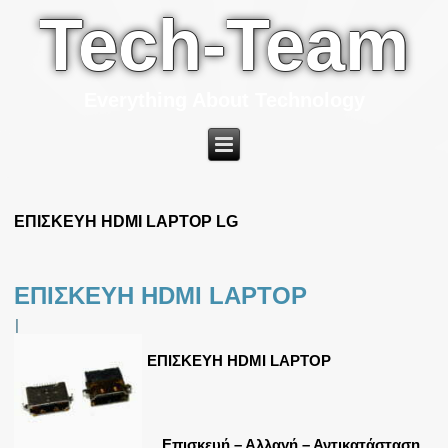
Tech-Team
Everything About Technology
ΕΠΙΣΚΕΥΗ HDMI LAPTOP LG
ΕΠΙΣΚΕΥΗ HDMI LAPTOP
|
ΕΠΙΣΚΕΥΗ HDMI LAPTOP
Επισκευή – Αλλαγή – Αντικατάσταση