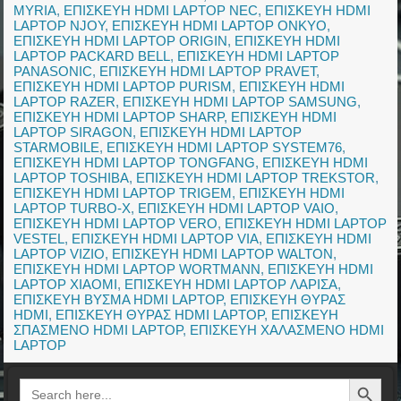
MYRIA
,
ΕΠΙΣΚΕΥΗ HDMI LAPTOP NEC
,
ΕΠΙΣΚΕΥΗ HDMI
LAPTOP NJOY
,
ΕΠΙΣΚΕΥΗ HDMI LAPTOP ONKYO
,
ΕΠΙΣΚΕΥΗ HDMI LAPTOP ORIGIN
,
ΕΠΙΣΚΕΥΗ HDMI
LAPTOP PACKARD BELL
,
ΕΠΙΣΚΕΥΗ HDMI LAPTOP
PANASONIC
,
ΕΠΙΣΚΕΥΗ HDMI LAPTOP PRAVET
,
ΕΠΙΣΚΕΥΗ HDMI LAPTOP PURISM
,
ΕΠΙΣΚΕΥΗ HDMI
LAPTOP RAZER
,
ΕΠΙΣΚΕΥΗ HDMI LAPTOP SAMSUNG
,
ΕΠΙΣΚΕΥΗ HDMI LAPTOP SHARP
,
ΕΠΙΣΚΕΥΗ HDMI
LAPTOP SIRAGON
,
ΕΠΙΣΚΕΥΗ HDMI LAPTOP
STARMOBILE
,
ΕΠΙΣΚΕΥΗ HDMI LAPTOP SYSTEM76
,
ΕΠΙΣΚΕΥΗ HDMI LAPTOP TONGFANG
,
ΕΠΙΣΚΕΥΗ HDMI
LAPTOP TOSHIBA
,
ΕΠΙΣΚΕΥΗ HDMI LAPTOP TREKSTOR
,
ΕΠΙΣΚΕΥΗ HDMI LAPTOP TRIGEM
,
ΕΠΙΣΚΕΥΗ HDMI
LAPTOP TURBO-X
,
ΕΠΙΣΚΕΥΗ HDMI LAPTOP VAIO
,
ΕΠΙΣΚΕΥΗ HDMI LAPTOP VERO
,
ΕΠΙΣΚΕΥΗ HDMI LAPTOP
VESTEL
,
ΕΠΙΣΚΕΥΗ HDMI LAPTOP VIA
,
ΕΠΙΣΚΕΥΗ HDMI
LAPTOP VIZIO
,
ΕΠΙΣΚΕΥΗ HDMI LAPTOP WALTON
,
ΕΠΙΣΚΕΥΗ HDMI LAPTOP WORTMANN
,
ΕΠΙΣΚΕΥΗ HDMI
LAPTOP XIAOMI
,
ΕΠΙΣΚΕΥΗ HDMI LAPTOP ΛΑΡΙΣΑ
,
ΕΠΙΣΚΕΥΗ ΒΥΣΜΑ HDMI LAPTOP
,
ΕΠΙΣΚΕΥΗ ΘΥΡΑΣ
HDMI
,
ΕΠΙΣΚΕΥΗ ΘΥΡΑΣ HDMI LAPTOP
,
ΕΠΙΣΚΕΥΗ
ΣΠΑΣΜΕΝΟ HDMI LAPTOP
,
ΕΠΙΣΚΕΥΗ ΧΑΛΑΣΜΕΝΟ HDMI
LAPTOP
Search Button
Search
for: