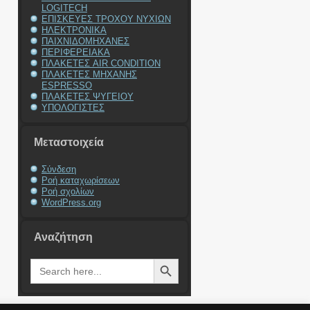
LOGITECH
ΕΠΙΣΚΕΥΕΣ ΤΡΟΧΟΥ ΝΥΧΙΩΝ
ΗΛΕΚΤΡΟΝΙΚΑ
ΠΑΙΧΝΙΔΟΜΗΧΑΝΕΣ
ΠΕΡΙΦΕΡΕΙΑΚΑ
ΠΛΑΚΕΤΕΣ AIR CONDITION
ΠΛΑΚΕΤΕΣ ΜΗΧΑΝΗΣ
ESPRESSO
ΠΛΑΚΕΤΕΣ ΨΥΓΕΙΟΥ
ΥΠΟΛΟΓΙΣΤΕΣ
Μεταστοιχεία
Σύνδεση
Ροή καταχωρίσεων
Ροή σχολίων
WordPress.org
Αναζήτηση
Search Button
Search
for: