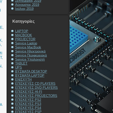
Σεπτέμβριος 2019
Y
Αύγουστος 2019
Ιούλιος 2019
Η
Kατηγορίες
TE
,
LAPTOP
MACBOOK
PROJECTOR
X
,
Service Laptop
G
,
Service MacBook
Service Ηλεκτρονικά
I
Service Περιφερειακά
T
,
Service Υπολογιστή
TABLET
N
,
UPS
ΒΥΣΜΑΤΑ DESKTOP
ΒΥΣΜΑΤΑ LAPTOP
ΕΝΙΣΧΥΤΗ
ΕΠΙΣΚΕΥΕΣ CD PLAYERS
ΕΠΙΣΚΕΥΕΣ DVD PLAYERS
ΕΠΙΣΚΕΥΕΣ HI-FI
ΕΠΙΣΚΕΥΕΣ PROJECTORS
ΕΠΙΣΚΕΥΕΣ PS2
ΕΠΙΣΚΕΥΕΣ PS3
Α
ΕΠΙΣΚΕΥΕΣ PS4
ΕΠΙΣΚΕΥΕΣ PSP