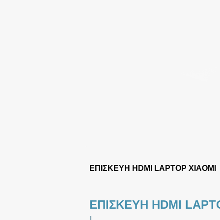
ΕΠΙΣΚΕΥΗ HDMI LAPTOP XIAOMI
ΕΠΙΣΚΕΥΗ HDMI LAPT
|