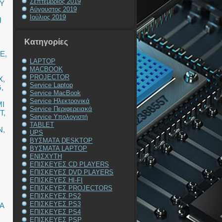
Σεπτέμβριος 2019
Y
Αύγουστος 2019
Ιούλιος 2019
Η
Kατηγορίες
TE
,
LAPTOP
MACBOOK
PROJECTOR
X
,
Service Laptop
G
,
Service MacBook
Service Ηλεκτρονικά
I
Service Περιφερειακά
T
,
Service Υπολογιστή
TABLET
N
,
UPS
ΒΥΣΜΑΤΑ DESKTOP
ΒΥΣΜΑΤΑ LAPTOP
ΕΝΙΣΧΥΤΗ
ΕΠΙΣΚΕΥΕΣ CD PLAYERS
ΕΠΙΣΚΕΥΕΣ DVD PLAYERS
ΕΠΙΣΚΕΥΕΣ HI-FI
ΕΠΙΣΚΕΥΕΣ PROJECTORS
ΕΠΙΣΚΕΥΕΣ PS2
ΕΠΙΣΚΕΥΕΣ PS3
Α
ΕΠΙΣΚΕΥΕΣ PS4
ΕΠΙΣΚΕΥΕΣ PSP