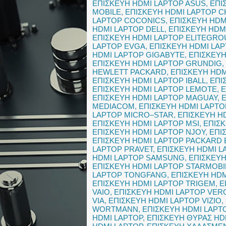
ΕΠΙΣΚΕΥΗ HDMI LAPTOP ASUS
,
ΕΠΙ
MOBILE
,
ΕΠΙΣΚΕΥΗ HDMI LAPTOP C
LAPTOP COCONICS
,
ΕΠΙΣΚΕΥΗ HDM
HDMI LAPTOP DELL
,
ΕΠΙΣΚΕΥΗ HDM
ΕΠΙΣΚΕΥΗ HDMI LAPTOP ELITEGRO
LAPTOP EVGA
,
ΕΠΙΣΚΕΥΗ HDMI LAP
HDMI LAPTOP GIGABYTE
,
ΕΠΙΣΚΕΥ
ΕΠΙΣΚΕΥΗ HDMI LAPTOP GRUNDIG
,
HEWLETT PACKARD
,
ΕΠΙΣΚΕΥΗ HDM
ΕΠΙΣΚΕΥΗ HDMI LAPTOP IBALL
,
ΕΠΙ
ΕΠΙΣΚΕΥΗ HDMI LAPTOP LEMOTE
,
Ε
ΕΠΙΣΚΕΥΗ HDMI LAPTOP MAGUAY
,
MEDIACOM
,
ΕΠΙΣΚΕΥΗ HDMI LAPT
LAPTOP MICRO–STAR
,
ΕΠΙΣΚΕΥΗ H
ΕΠΙΣΚΕΥΗ HDMI LAPTOP MSI
,
ΕΠΙΣΚ
ΕΠΙΣΚΕΥΗ HDMI LAPTOP NJOY
,
ΕΠΙ
ΕΠΙΣΚΕΥΗ HDMI LAPTOP PACKARD 
LAPTOP PRAVET
,
ΕΠΙΣΚΕΥΗ HDMI L
HDMI LAPTOP SAMSUNG
,
ΕΠΙΣΚΕΥΗ
ΕΠΙΣΚΕΥΗ HDMI LAPTOP STARMOBI
LAPTOP TONGFANG
,
ΕΠΙΣΚΕΥΗ HDM
ΕΠΙΣΚΕΥΗ HDMI LAPTOP TRIGEM
,
Ε
VAIO
,
ΕΠΙΣΚΕΥΗ HDMI LAPTOP VER
VIA
,
ΕΠΙΣΚΕΥΗ HDMI LAPTOP VIZIO
,
WORTMANN
,
ΕΠΙΣΚΕΥΗ HDMI LAPT
HDMI LAPTOP
,
ΕΠΙΣΚΕΥΗ ΘΥΡΑΣ HD