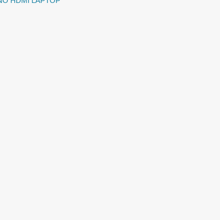
ΝΟ HDMI LAPTOP