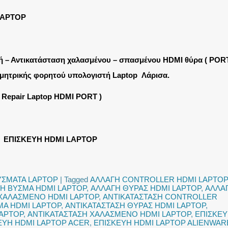
LAPTOP
ή – Αντικατάσταση χαλασμένου – σπασμένου HDMI θύρα ( PORT
μητρικής φορητού υπολογιστή Laptop Λάρισα.
( Repair Laptop HDMI PORT )
ΕΠΙΣΚΕΥΗ HDMI LAPTOP
ΥΣΜΑΤΑ LAPTOP
|
Tagged
ΑΛΛΑΓΗ CONTROLLER HDMI LAPTOP
Η ΒΥΣΜΑ HDMI LAPTOP
,
ΑΛΛΑΓΗ ΘΥΡΑΣ HDMI LAPTOP
,
ΑΛΛΑ
ΧΑΛΑΣΜΕΝΟ HDMI LAPTOP
,
ΑΝΤΙΚΑΤΑΣΤΑΣΗ CONTROLLER
ΜΑ HDMI LAPTOP
,
ΑΝΤΙΚΑΤΑΣΤΑΣΗ ΘΥΡΑΣ HDMI LAPTOP
,
LAPTOP
,
ΑΝΤΙΚΑΤΑΣΤΑΣΗ ΧΑΛΑΣΜΕΝΟ HDMI LAPTOP
,
ΕΠΙΣΚΕ
ΕΥΗ HDMI LAPTOP ACER
,
ΕΠΙΣΚΕΥΗ HDMI LAPTOP ALIENWAR