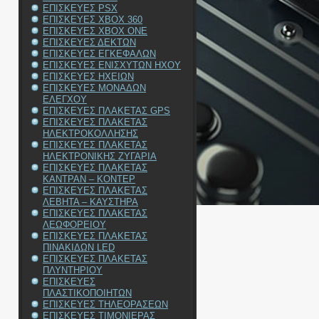
ΕΠΙΣΚΕΥΕΣ PSX
ΕΠΙΣΚΕΥΕΣ XBOX 360
ΕΠΙΣΚΕΥΕΣ XBOX ONE
ΕΠΙΣΚΕΥΕΣ ΔΕΚΤΩΝ
ΕΠΙΣΚΕΥΕΣ ΕΓΚΕΦΑΛΩΝ
ΕΠΙΣΚΕΥΕΣ ΕΝΙΣΧΥΤΩΝ ΗΧΟΥ
ΕΠΙΣΚΕΥΕΣ ΗΧΕΙΩΝ
ΕΠΙΣΚΕΥΕΣ ΜΟΝΑΔΩΝ
ΕΛΕΓΧΟΥ
ΕΠΙΣΚΕΥΕΣ ΠΛΑΚΕΤΑΣ GPS
ΕΠΙΣΚΕΥΕΣ ΠΛΑΚΕΤΑΣ
ΗΛΕΚΤΡΟΚΟΛΛΗΣΗΣ
ΕΠΙΣΚΕΥΕΣ ΠΛΑΚΕΤΑΣ
ΗΛΕΚΤΡΟΝΙΚΗΣ ΖΥΓΑΡΙΑ
ΕΠΙΣΚΕΥΕΣ ΠΛΑΚΕΤΑΣ
ΚΑΝΤΡΑΝ – ΚΟΝΤΕΡ
ΕΠΙΣΚΕΥΕΣ ΠΛΑΚΕΤΑΣ
ΛΕΒΗΤΑ – ΚΑΥΣΤΗΡΑ
ΕΠΙΣΚΕΥΕΣ ΠΛΑΚΕΤΑΣ
ΛΕΩΦΟΡΕΙΟΥ
ΕΠΙΣΚΕΥΕΣ ΠΛΑΚΕΤΑΣ
ΠΙΝΑΚΙΔΩΝ LED
ΕΠΙΣΚΕΥΕΣ ΠΛΑΚΕΤΑΣ
ΠΛΥΝΤΗΡΙΟΥ
ΕΠΙΣΚΕΥΕΣ
ΠΛΑΣΤΙΚΟΠΟΙΗΤΩΝ
ΕΠΙΣΚΕΥΕΣ ΤΗΛΕΟΡΑΣΕΩΝ
ΕΠΙΣΚΕΥΕΣ ΤΙΜΟΝΙΕΡΑΣ