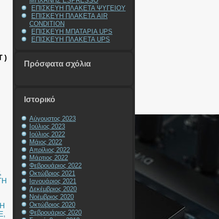
ΜΗΧΑΝΗΣ ESPRESSO
ΕΠΙΣΚΕΥΗ ΠΛΑΚΕΤΑ ΨΥΓΕΙΟΥ
ΕΠΙΣΚΕΥΗ ΠΛΑΚΕΤΑ AIR
CONDITION
ΕΠΙΣΚΕΥΗ ΜΠΑΤΑΡΙΑ UPS
ΕΠΙΣΚΕΥΗ ΠΛΑΚΕΤΑ UPS
 )
Πρόσφατα σχόλια
Ιστορικό
Αύγουστος 2023
Ιούλιος 2023
Ιούλιος 2022
Μάιος 2022
Απρίλιος 2022
Μάρτιος 2022
Φεβρουάριος 2022
,
Οκτώβριος 2021
ΓΗ
Ιανουάριος 2021
Δεκέμβριος 2020
Νοέμβριος 2020
Οκτώβριος 2020
ΥΗ
Φεβρουάριος 2020
E
,