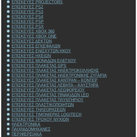
ΕΠΙΣΚΕΥΕΣ PROJECTORS
ΕΠΙΣΚΕΥΕΣ PS2
ΕΠΙΣΚΕΥΕΣ PS3
ΕΠΙΣΚΕΥΕΣ PS4
ΕΠΙΣΚΕΥΕΣ PSP
ΕΠΙΣΚΕΥΕΣ PSX
ΕΠΙΣΚΕΥΕΣ XBOX 360
ΕΠΙΣΚΕΥΕΣ XBOX ONE
ΕΠΙΣΚΕΥΕΣ ΔΕΚΤΩΝ
ΕΠΙΣΚΕΥΕΣ ΕΓΚΕΦΑΛΩΝ
ΕΠΙΣΚΕΥΕΣ ΕΝΙΣΧΥΤΩΝ ΗΧΟΥ
ΕΠΙΣΚΕΥΕΣ ΗΧΕΙΩΝ
ΕΠΙΣΚΕΥΕΣ ΜΟΝΑΔΩΝ ΕΛΕΓΧΟΥ
ΕΠΙΣΚΕΥΕΣ ΠΛΑΚΕΤΑΣ GPS
ΕΠΙΣΚΕΥΕΣ ΠΛΑΚΕΤΑΣ ΗΛΕΚΤΡΟΚΟΛΛΗΣΗΣ
ΕΠΙΣΚΕΥΕΣ ΠΛΑΚΕΤΑΣ ΗΛΕΚΤΡΟΝΙΚΗΣ ΖΥΓΑΡΙΑ
ΕΠΙΣΚΕΥΕΣ ΠΛΑΚΕΤΑΣ ΚΑΝΤΡΑΝ – ΚΟΝΤΕΡ
ΕΠΙΣΚΕΥΕΣ ΠΛΑΚΕΤΑΣ ΛΕΒΗΤΑ – ΚΑΥΣΤΗΡΑ
ΕΠΙΣΚΕΥΕΣ ΠΛΑΚΕΤΑΣ ΛΕΩΦΟΡΕΙΟΥ
ΕΠΙΣΚΕΥΕΣ ΠΛΑΚΕΤΑΣ ΠΙΝΑΚΙΔΩΝ LED
ΕΠΙΣΚΕΥΕΣ ΠΛΑΚΕΤΑΣ ΠΛΥΝΤΗΡΙΟΥ
ΕΠΙΣΚΕΥΕΣ ΠΛΑΣΤΙΚΟΠΟΙΗΤΩΝ
ΕΠΙΣΚΕΥΕΣ ΤΗΛΕΟΡΑΣΕΩΝ
ΕΠΙΣΚΕΥΕΣ ΤΙΜΟΝΙΕΡΑΣ LOGITECH
ΕΠΙΣΚΕΥΕΣ ΤΡΟΧΟΥ ΝΥΧΙΩΝ
ΗΛΕΚΤΡΟΝΙΚΑ
ΠΑΙΧΝΙΔΟΜΗΧΑΝΕΣ
ΠΕΡΙΦΕΡΕΙΑΚΑ