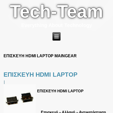
Tech-Team
Everything About Technology
ΕΠΙΣΚΕΥΗ HDMI LAPTOP MAINGEAR
ΕΠΙΣΚΕΥΗ HDMI LAPTOP
|
ΕΠΙΣΚΕΥΗ HDMI LAPTOP
Επισκευή – Αλλαγή – Αντικατάσταση