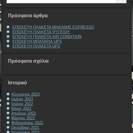
Πρόσφατα άρθρα
ΕΠΙΣΚΕΥΗ ΠΛΑΚΕΤΑ ΜΗΧΑΝΗΣ ESPRESSO
ΕΠΙΣΚΕΥΗ ΠΛΑΚΕΤΑ ΨΥΓΕΙΟΥ
ΕΠΙΣΚΕΥΗ ΠΛΑΚΕΤΑ AIR CONDITION
ΕΠΙΣΚΕΥΗ ΜΠΑΤΑΡΙΑ UPS
ΕΠΙΣΚΕΥΗ ΠΛΑΚΕΤΑ UPS
Πρόσφατα σχόλια
Ιστορικό
Αύγουστος 2023
Ιούλιος 2023
Ιούλιος 2022
Μάιος 2022
Απρίλιος 2022
Μάρτιος 2022
Φεβρουάριος 2022
Οκτώβριος 2021
Ιανουάριος 2021