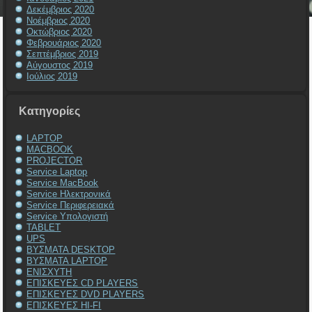
Δεκέμβριος 2020
Νοέμβριος 2020
Οκτώβριος 2020
Φεβρουάριος 2020
Σεπτέμβριος 2019
Αύγουστος 2019
Ιούλιος 2019
Kατηγορίες
LAPTOP
MACBOOK
PROJECTOR
Service Laptop
Service MacBook
Service Ηλεκτρονικά
Service Περιφερειακά
Service Υπολογιστή
TABLET
UPS
ΒΥΣΜΑΤΑ DESKTOP
ΒΥΣΜΑΤΑ LAPTOP
ΕΝΙΣΧΥΤΗ
ΕΠΙΣΚΕΥΕΣ CD PLAYERS
ΕΠΙΣΚΕΥΕΣ DVD PLAYERS
ΕΠΙΣΚΕΥΕΣ HI-FI