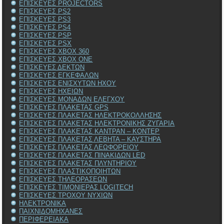
ΕΠΙΣΚΕΥΕΣ PROJECTORS
ΕΠΙΣΚΕΥΕΣ PS2
ΕΠΙΣΚΕΥΕΣ PS3
ΕΠΙΣΚΕΥΕΣ PS4
ΕΠΙΣΚΕΥΕΣ PSP
ΕΠΙΣΚΕΥΕΣ PSX
ΕΠΙΣΚΕΥΕΣ XBOX 360
ΕΠΙΣΚΕΥΕΣ XBOX ONE
ΕΠΙΣΚΕΥΕΣ ΔΕΚΤΩΝ
ΕΠΙΣΚΕΥΕΣ ΕΓΚΕΦΑΛΩΝ
ΕΠΙΣΚΕΥΕΣ ΕΝΙΣΧΥΤΩΝ ΗΧΟΥ
ΕΠΙΣΚΕΥΕΣ ΗΧΕΙΩΝ
ΕΠΙΣΚΕΥΕΣ ΜΟΝΑΔΩΝ ΕΛΕΓΧΟΥ
ΕΠΙΣΚΕΥΕΣ ΠΛΑΚΕΤΑΣ GPS
ΕΠΙΣΚΕΥΕΣ ΠΛΑΚΕΤΑΣ ΗΛΕΚΤΡΟΚΟΛΛΗΣΗΣ
ΕΠΙΣΚΕΥΕΣ ΠΛΑΚΕΤΑΣ ΗΛΕΚΤΡΟΝΙΚΗΣ ΖΥΓΑΡΙΑ
ΕΠΙΣΚΕΥΕΣ ΠΛΑΚΕΤΑΣ ΚΑΝΤΡΑΝ – ΚΟΝΤΕΡ
ΕΠΙΣΚΕΥΕΣ ΠΛΑΚΕΤΑΣ ΛΕΒΗΤΑ – ΚΑΥΣΤΗΡΑ
ΕΠΙΣΚΕΥΕΣ ΠΛΑΚΕΤΑΣ ΛΕΩΦΟΡΕΙΟΥ
ΕΠΙΣΚΕΥΕΣ ΠΛΑΚΕΤΑΣ ΠΙΝΑΚΙΔΩΝ LED
ΕΠΙΣΚΕΥΕΣ ΠΛΑΚΕΤΑΣ ΠΛΥΝΤΗΡΙΟΥ
ΕΠΙΣΚΕΥΕΣ ΠΛΑΣΤΙΚΟΠΟΙΗΤΩΝ
ΕΠΙΣΚΕΥΕΣ ΤΗΛΕΟΡΑΣΕΩΝ
ΕΠΙΣΚΕΥΕΣ ΤΙΜΟΝΙΕΡΑΣ LOGITECH
ΕΠΙΣΚΕΥΕΣ ΤΡΟΧΟΥ ΝΥΧΙΩΝ
ΗΛΕΚΤΡΟΝΙΚΑ
ΠΑΙΧΝΙΔΟΜΗΧΑΝΕΣ
ΠΕΡΙΦΕΡΕΙΑΚΑ