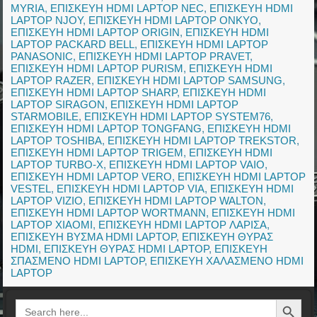
MYRIA
,
ΕΠΙΣΚΕΥΗ HDMI LAPTOP NEC
,
ΕΠΙΣΚΕΥΗ HDMI
LAPTOP NJOY
,
ΕΠΙΣΚΕΥΗ HDMI LAPTOP ONKYO
,
ΕΠΙΣΚΕΥΗ HDMI LAPTOP ORIGIN
,
ΕΠΙΣΚΕΥΗ HDMI
LAPTOP PACKARD BELL
,
ΕΠΙΣΚΕΥΗ HDMI LAPTOP
PANASONIC
,
ΕΠΙΣΚΕΥΗ HDMI LAPTOP PRAVET
,
ΕΠΙΣΚΕΥΗ HDMI LAPTOP PURISM
,
ΕΠΙΣΚΕΥΗ HDMI
LAPTOP RAZER
,
ΕΠΙΣΚΕΥΗ HDMI LAPTOP SAMSUNG
,
ΕΠΙΣΚΕΥΗ HDMI LAPTOP SHARP
,
ΕΠΙΣΚΕΥΗ HDMI
LAPTOP SIRAGON
,
ΕΠΙΣΚΕΥΗ HDMI LAPTOP
STARMOBILE
,
ΕΠΙΣΚΕΥΗ HDMI LAPTOP SYSTEM76
,
ΕΠΙΣΚΕΥΗ HDMI LAPTOP TONGFANG
,
ΕΠΙΣΚΕΥΗ HDMI
LAPTOP TOSHIBA
,
ΕΠΙΣΚΕΥΗ HDMI LAPTOP TREKSTOR
,
ΕΠΙΣΚΕΥΗ HDMI LAPTOP TRIGEM
,
ΕΠΙΣΚΕΥΗ HDMI
LAPTOP TURBO-X
,
ΕΠΙΣΚΕΥΗ HDMI LAPTOP VAIO
,
ΕΠΙΣΚΕΥΗ HDMI LAPTOP VERO
,
ΕΠΙΣΚΕΥΗ HDMI LAPTOP
VESTEL
,
ΕΠΙΣΚΕΥΗ HDMI LAPTOP VIA
,
ΕΠΙΣΚΕΥΗ HDMI
LAPTOP VIZIO
,
ΕΠΙΣΚΕΥΗ HDMI LAPTOP WALTON
,
ΕΠΙΣΚΕΥΗ HDMI LAPTOP WORTMANN
,
ΕΠΙΣΚΕΥΗ HDMI
LAPTOP XIAOMI
,
ΕΠΙΣΚΕΥΗ HDMI LAPTOP ΛΑΡΙΣΑ
,
ΕΠΙΣΚΕΥΗ ΒΥΣΜΑ HDMI LAPTOP
,
ΕΠΙΣΚΕΥΗ ΘΥΡΑΣ
HDMI
,
ΕΠΙΣΚΕΥΗ ΘΥΡΑΣ HDMI LAPTOP
,
ΕΠΙΣΚΕΥΗ
ΣΠΑΣΜΕΝΟ HDMI LAPTOP
,
ΕΠΙΣΚΕΥΗ ΧΑΛΑΣΜΕΝΟ HDMI
LAPTOP
Search Button
Search
for: