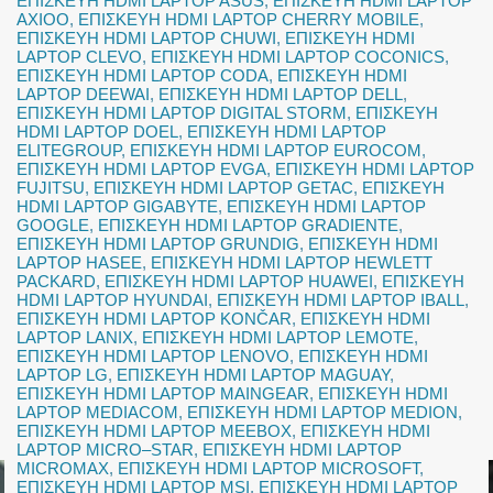
ΕΠΙΣΚΕΥΗ HDMI LAPTOP ASUS
,
ΕΠΙΣΚΕΥΗ HDMI LAPTOP
AXIOO
,
ΕΠΙΣΚΕΥΗ HDMI LAPTOP CHERRY MOBILE
,
ΕΠΙΣΚΕΥΗ HDMI LAPTOP CHUWI
,
ΕΠΙΣΚΕΥΗ HDMI
LAPTOP CLEVO
,
ΕΠΙΣΚΕΥΗ HDMI LAPTOP COCONICS
,
ΕΠΙΣΚΕΥΗ HDMI LAPTOP CODA
,
ΕΠΙΣΚΕΥΗ HDMI
LAPTOP DEEWAI
,
ΕΠΙΣΚΕΥΗ HDMI LAPTOP DELL
,
ΕΠΙΣΚΕΥΗ HDMI LAPTOP DIGITAL STORM
,
ΕΠΙΣΚΕΥΗ
HDMI LAPTOP DOEL
,
ΕΠΙΣΚΕΥΗ HDMI LAPTOP
ELITEGROUP
,
ΕΠΙΣΚΕΥΗ HDMI LAPTOP EUROCOM
,
ΕΠΙΣΚΕΥΗ HDMI LAPTOP EVGA
,
ΕΠΙΣΚΕΥΗ HDMI LAPTOP
FUJITSU
,
ΕΠΙΣΚΕΥΗ HDMI LAPTOP GETAC
,
ΕΠΙΣΚΕΥΗ
HDMI LAPTOP GIGABYTE
,
ΕΠΙΣΚΕΥΗ HDMI LAPTOP
GOOGLE
,
ΕΠΙΣΚΕΥΗ HDMI LAPTOP GRADIENTE
,
ΕΠΙΣΚΕΥΗ HDMI LAPTOP GRUNDIG
,
ΕΠΙΣΚΕΥΗ HDMI
LAPTOP HASEE
,
ΕΠΙΣΚΕΥΗ HDMI LAPTOP HEWLETT
PACKARD
,
ΕΠΙΣΚΕΥΗ HDMI LAPTOP HUAWEI
,
ΕΠΙΣΚΕΥΗ
HDMI LAPTOP HYUNDAI
,
ΕΠΙΣΚΕΥΗ HDMI LAPTOP IBALL
,
ΕΠΙΣΚΕΥΗ HDMI LAPTOP KONČAR
,
ΕΠΙΣΚΕΥΗ HDMI
LAPTOP LANIX
,
ΕΠΙΣΚΕΥΗ HDMI LAPTOP LEMOTE
,
ΕΠΙΣΚΕΥΗ HDMI LAPTOP LENOVO
,
ΕΠΙΣΚΕΥΗ HDMI
LAPTOP LG
,
ΕΠΙΣΚΕΥΗ HDMI LAPTOP MAGUAY
,
ΕΠΙΣΚΕΥΗ HDMI LAPTOP MAINGEAR
,
ΕΠΙΣΚΕΥΗ HDMI
LAPTOP MEDIACOM
,
ΕΠΙΣΚΕΥΗ HDMI LAPTOP MEDION
,
ΕΠΙΣΚΕΥΗ HDMI LAPTOP MEEBOX
,
ΕΠΙΣΚΕΥΗ HDMI
LAPTOP MICRO–STAR
,
ΕΠΙΣΚΕΥΗ HDMI LAPTOP
MICROMAX
,
ΕΠΙΣΚΕΥΗ HDMI LAPTOP MICROSOFT
,
ΕΠΙΣΚΕΥΗ HDMI LAPTOP MSI
,
ΕΠΙΣΚΕΥΗ HDMI LAPTOP