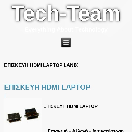
Tech-Team
Everything About Technology
ΕΠΙΣΚΕΥΗ HDMI LAPTOP LANIX
ΕΠΙΣΚΕΥΗ HDMI LAPTOP
|
ΕΠΙΣΚΕΥΗ HDMI LAPTOP
Επισκευή – Αλλαγή – Αντικατάσταση