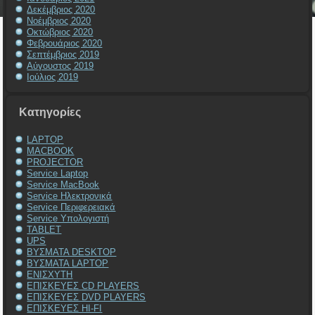
Δεκέμβριος 2020
Νοέμβριος 2020
Οκτώβριος 2020
Φεβρουάριος 2020
Σεπτέμβριος 2019
Αύγουστος 2019
Ιούλιος 2019
Kατηγορίες
LAPTOP
MACBOOK
PROJECTOR
Service Laptop
Service MacBook
Service Ηλεκτρονικά
Service Περιφερειακά
Service Υπολογιστή
TABLET
UPS
ΒΥΣΜΑΤΑ DESKTOP
ΒΥΣΜΑΤΑ LAPTOP
ΕΝΙΣΧΥΤΗ
ΕΠΙΣΚΕΥΕΣ CD PLAYERS
ΕΠΙΣΚΕΥΕΣ DVD PLAYERS
ΕΠΙΣΚΕΥΕΣ HI-FI