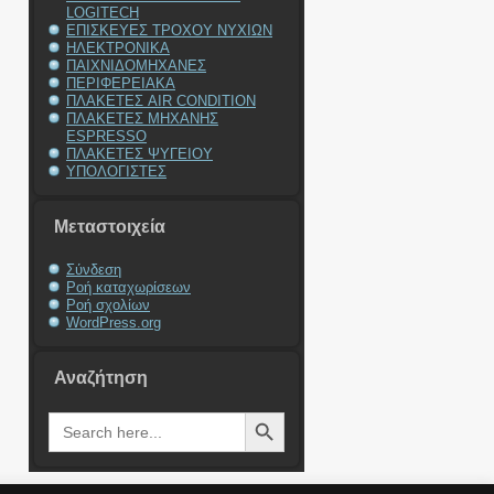
LOGITECH
ΕΠΙΣΚΕΥΕΣ ΤΡΟΧΟΥ ΝΥΧΙΩΝ
ΗΛΕΚΤΡΟΝΙΚΑ
ΠΑΙΧΝΙΔΟΜΗΧΑΝΕΣ
ΠΕΡΙΦΕΡΕΙΑΚΑ
ΠΛΑΚΕΤΕΣ AIR CONDITION
ΠΛΑΚΕΤΕΣ ΜΗΧΑΝΗΣ
ESPRESSO
ΠΛΑΚΕΤΕΣ ΨΥΓΕΙΟΥ
ΥΠΟΛΟΓΙΣΤΕΣ
Μεταστοιχεία
Σύνδεση
Ροή καταχωρίσεων
Ροή σχολίων
WordPress.org
Αναζήτηση
Search Button
Search
for: