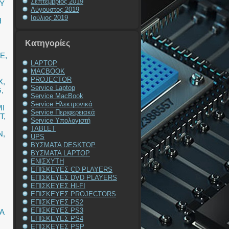
Σεπτέμβριος 2019
Y
Αύγουστος 2019
Ιούλιος 2019
Η
Kατηγορίες
TE
,
LAPTOP
MACBOOK
PROJECTOR
X
,
Service Laptop
G
,
Service MacBook
Service Ηλεκτρονικά
I
Service Περιφερειακά
T
,
Service Υπολογιστή
TABLET
N
,
UPS
ΒΥΣΜΑΤΑ DESKTOP
ΒΥΣΜΑΤΑ LAPTOP
ΕΝΙΣΧΥΤΗ
ΕΠΙΣΚΕΥΕΣ CD PLAYERS
ΕΠΙΣΚΕΥΕΣ DVD PLAYERS
ΕΠΙΣΚΕΥΕΣ HI-FI
ΕΠΙΣΚΕΥΕΣ PROJECTORS
ΕΠΙΣΚΕΥΕΣ PS2
ΕΠΙΣΚΕΥΕΣ PS3
Α
ΕΠΙΣΚΕΥΕΣ PS4
ΕΠΙΣΚΕΥΕΣ PSP