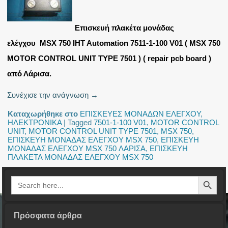
Επισκευή πλακέτα μονάδας
ελέγχου MSX 750 IHT Automation 7511-1-100 V01 ( MSX 750
MOTOR CONTROL UNIT TYPE 7501 ) ( repair pcb board )
από Λάρισα.
Συνέχισε την ανάγνωση
→
Καταχωρήθηκε στο
ΕΠΙΣΚΕΥΕΣ ΜΟΝΑΔΩΝ ΕΛΕΓΧΟΥ
,
ΗΛΕΚΤΡΟΝΙΚΑ
|
Tagged
7501-1-100 V01
,
MOTOR CONTROL
UNIT
,
MOTOR CONTROL UNIT TYPE 7501
,
MSX 750
,
ΕΠΙΣΚΕΥΗ ΜΟΝΑΔΑΣ ΕΛΕΓΧΟΥ MSX 750
,
ΕΠΙΣΚΕΥΗ
ΜΟΝΑΔΑΣ ΕΛΕΓΧΟΥ MSX 750 ΛΑΡΙΣΑ
,
ΕΠΙΣΚΕΥΗ
ΠΛΑΚΕΤΑ ΜΟΝΑΔΑΣ ΕΛΕΓΧΟΥ MSX 750
Search Button
Search
for:
Πρόσφατα άρθρα