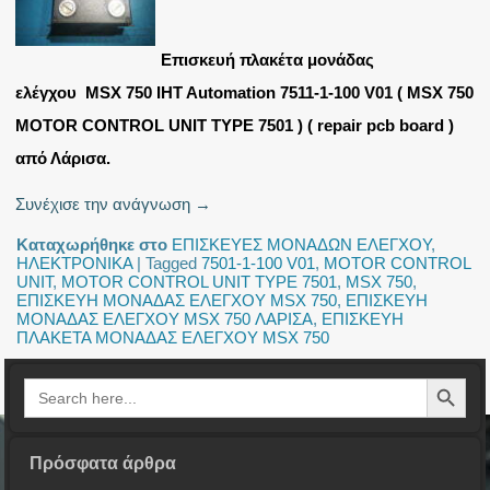
Επισκευή πλακέτα μονάδας
ελέγχου MSX 750 IHT Automation 7511-1-100 V01 ( MSX 750
MOTOR CONTROL UNIT TYPE 7501 ) ( repair pcb board )
από Λάρισα.
Συνέχισε την ανάγνωση
→
Καταχωρήθηκε στο
ΕΠΙΣΚΕΥΕΣ ΜΟΝΑΔΩΝ ΕΛΕΓΧΟΥ
,
ΗΛΕΚΤΡΟΝΙΚΑ
|
Tagged
7501-1-100 V01
,
MOTOR CONTROL
UNIT
,
MOTOR CONTROL UNIT TYPE 7501
,
MSX 750
,
ΕΠΙΣΚΕΥΗ ΜΟΝΑΔΑΣ ΕΛΕΓΧΟΥ MSX 750
,
ΕΠΙΣΚΕΥΗ
ΜΟΝΑΔΑΣ ΕΛΕΓΧΟΥ MSX 750 ΛΑΡΙΣΑ
,
ΕΠΙΣΚΕΥΗ
ΠΛΑΚΕΤΑ ΜΟΝΑΔΑΣ ΕΛΕΓΧΟΥ MSX 750
Search Button
Search
for:
Πρόσφατα άρθρα