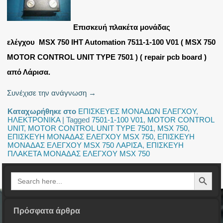
Επισκευή πλακέτα μονάδας
ελέγχου MSX 750 IHT Automation 7511-1-100 V01 ( MSX 750
MOTOR CONTROL UNIT TYPE 7501 ) ( repair pcb board )
από Λάρισα.
Συνέχισε την ανάγνωση
→
Καταχωρήθηκε στο
ΕΠΙΣΚΕΥΕΣ ΜΟΝΑΔΩΝ ΕΛΕΓΧΟΥ
,
ΗΛΕΚΤΡΟΝΙΚΑ
|
Tagged
7501-1-100 V01
,
MOTOR CONTROL
UNIT
,
MOTOR CONTROL UNIT TYPE 7501
,
MSX 750
,
ΕΠΙΣΚΕΥΗ ΜΟΝΑΔΑΣ ΕΛΕΓΧΟΥ MSX 750
,
ΕΠΙΣΚΕΥΗ
ΜΟΝΑΔΑΣ ΕΛΕΓΧΟΥ MSX 750 ΛΑΡΙΣΑ
,
ΕΠΙΣΚΕΥΗ
ΠΛΑΚΕΤΑ ΜΟΝΑΔΑΣ ΕΛΕΓΧΟΥ MSX 750
Search Button
Search
for:
Πρόσφατα άρθρα