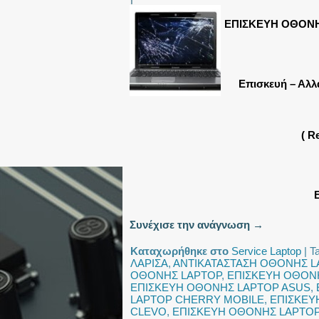
ΕΠΙΣΚΕΥΗ ΟΘΟΝ
Επισκευή – Αλλ
( R
Συνέχισε την ανάγνωση
→
Καταχωρήθηκε στο
Service Laptop
|
T
ΛΑΡΙΣΑ
,
ΑΝΤΙΚΑΤΑΣΤΑΣΗ ΟΘΟΝΗΣ L
ΟΘΟΝΗΣ LAPTOP
,
ΕΠΙΣΚΕΥΗ ΟΘΟΝ
ΕΠΙΣΚΕΥΗ ΟΘΟΝΗΣ LAPTOP ASUS
,
LAPTOP CHERRY MOBILE
,
ΕΠΙΣΚΕΥ
CLEVO
,
ΕΠΙΣΚΕΥΗ ΟΘΟΝΗΣ LAPTO