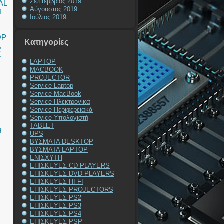
Σεπτέμβριος 2019
AL
Αύγουστος 2019
Η
Ιούλιος 2019
Η
OP
Kατηγορίες
,
Σ
LAPTOP
MACBOOK
PROJECTOR
Service Laptop
Service MacBook
Service Ηλεκτρονικά
Service Περιφερειακά
Service Υπολογιστή
TABLET
Η
UPS
ΒΥΣΜΑΤΑ DESKTOP
ΒΥΣΜΑΤΑ LAPTOP
ΕΝΙΣΧΥΤΗ
ΕΠΙΣΚΕΥΕΣ CD PLAYERS
ΕΠΙΣΚΕΥΕΣ DVD PLAYERS
ΕΠΙΣΚΕΥΕΣ HI-FI
ΕΠΙΣΚΕΥΕΣ PROJECTORS
ΕΠΙΣΚΕΥΕΣ PS2
ΕΠΙΣΚΕΥΕΣ PS3
ΕΠΙΣΚΕΥΕΣ PS4
ΕΠΙΣΚΕΥΕΣ PSP