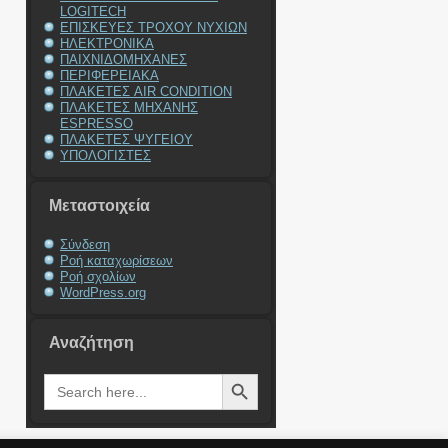
LOGITECH
ΕΠΙΣΚΕΥΕΣ ΤΡΟΧΟΥ ΝΥΧΙΩΝ
ΗΛΕΚΤΡΟΝΙΚΑ
ΠΑΙΧΝΙΔΟΜΗΧΑΝΕΣ
ΠΕΡΙΦΕΡΕΙΑΚΑ
ΠΛΑΚΕΤΕΣ AIR CONDITION
ΠΛΑΚΕΤΕΣ ΜΗΧΑΝΗΣ
ESPRESSO
ΠΛΑΚΕΤΕΣ ΨΥΓΕΙΟΥ
ΥΠΟΛΟΓΙΣΤΕΣ
Μεταστοιχεία
Σύνδεση
Ροή καταχωρίσεων
Ροή σχολίων
WordPress.org
Αναζήτηση
Search Button
Search
for: