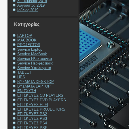
Σεπτέμβριος 2019
Αύγουστος 2019
Ιούλιος 2019
Kατηγορίες
LAPTOP
MACBOOK
PROJECTOR
Service Laptop
Service MacBook
Service Ηλεκτρονικά
Service Περιφερειακά
Service Υπολογιστή
TABLET
UPS
ΒΥΣΜΑΤΑ DESKTOP
ΒΥΣΜΑΤΑ LAPTOP
ΕΝΙΣΧΥΤΗ
ΕΠΙΣΚΕΥΕΣ CD PLAYERS
ΕΠΙΣΚΕΥΕΣ DVD PLAYERS
ΕΠΙΣΚΕΥΕΣ HI-FI
ΕΠΙΣΚΕΥΕΣ PROJECTORS
ΕΠΙΣΚΕΥΕΣ PS2
ΕΠΙΣΚΕΥΕΣ PS3
ΕΠΙΣΚΕΥΕΣ PS4
ΕΠΙΣΚΕΥΕΣ PSP