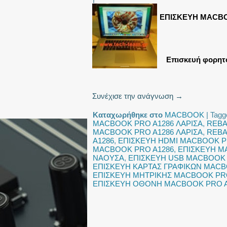
ΕΠΙΣΚΕΥΗ MACBO
Επισκευή φορητ
Συνέχισε την ανάγνωση
→
Καταχωρήθηκε στο
MACBOOK
|
Tagg
MACBOOK PRO A1286 ΛΑΡΙΣΑ
,
REBA
MACBOOK PRO A1286 ΛΑΡΙΣΑ
,
REBA
A1286
,
ΕΠΙΣΚΕΥΗ HDMI MACBOOK P
MACBOOK PRO A1286
,
ΕΠΙΣΚΕΥΗ M
ΝΑΟΥΣΑ
,
ΕΠΙΣΚΕΥΗ USB MACBOOK 
ΕΠΙΣΚΕΥΗ ΚΑΡΤΑΣ ΓΡΑΦΙΚΩΝ MACB
ΕΠΙΣΚΕΥΗ ΜΗΤΡΙΚΗΣ MACBOOK PR
ΕΠΙΣΚΕΥΗ ΟΘΟΝΗ MACBOOK PRO A