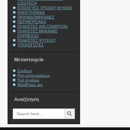
LOGITECH
ΕΠΙΣΚΕΥΕΣ ΤΡΟΧΟΥ ΝΥΧΙΩΝ
ΗΛΕΚΤΡΟΝΙΚΑ
ΠΑΙΧΝΙΔΟΜΗΧΑΝΕΣ
ΠΕΡΙΦΕΡΕΙΑΚΑ
ΠΛΑΚΕΤΕΣ AIR CONDITION
ΠΛΑΚΕΤΕΣ ΜΗΧΑΝΗΣ
ESPRESSO
ΠΛΑΚΕΤΕΣ ΨΥΓΕΙΟΥ
ΥΠΟΛΟΓΙΣΤΕΣ
Μεταστοιχεία
Σύνδεση
Ροή καταχωρίσεων
Ροή σχολίων
WordPress.org
Αναζήτηση
Search Button
Search
for: