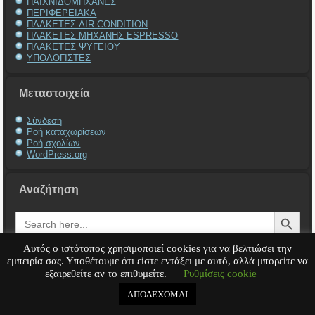
ΠΑΙΧΝΙΔΟΜΗΧΑΝΕΣ
ΠΕΡΙΦΕΡΕΙΑΚΑ
ΠΛΑΚΕΤΕΣ AIR CONDITION
ΠΛΑΚΕΤΕΣ ΜΗΧΑΝΗΣ ESPRESSO
ΠΛΑΚΕΤΕΣ ΨΥΓΕΙΟΥ
ΥΠΟΛΟΓΙΣΤΕΣ
Μεταστοιχεία
Σύνδεση
Ροή καταχωρίσεων
Ροή σχολίων
WordPress.org
Αναζήτηση
Search Button
Search
for:
Αυτός ο ιστότοπος χρησιμοποιεί cookies για να βελτιώσει την
εμπειρία σας. Υποθέτουμε ότι είστε εντάξει με αυτό, αλλά μπορείτε να
εξαιρεθείτε αν το επιθυμείτε.
Ρυθμίσεις cookie
Service Υπολογιστή
Service Laptop
Service Macbook
Service Περιφερειακά
Service
Παιχνιδομηχανές
Service Ηλεκτρονικά
ΑΠΟΔΕΧΟΜΑΙ
Copyright © 2008 - 2026
Tech-Team
All rights reserved.
.