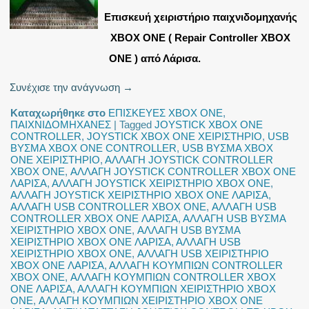
Επισκευή χειριστήριο παιχνιδομηχανής
XBOX ONE ( Repair Controller XBOX
ONE ) από Λάρισα.
Συνέχισε την ανάγνωση
→
Καταχωρήθηκε στο
ΕΠΙΣΚΕΥΕΣ XBOX ONE
,
ΠΑΙΧΝΙΔΟΜΗΧΑΝΕΣ
|
Tagged
JOYSTICK XBOX ONE
CONTROLLER
,
JOYSTICK XBOX ONE ΧΕΙΡΙΣΤΗΡΙΟ
,
USB
ΒΥΣΜΑ XBOX ONE CONTROLLER
,
USB ΒΥΣΜΑ XBOX
ONE ΧΕΙΡΙΣΤΗΡΙΟ
,
ΑΛΛΑΓΗ JOYSTICK CONTROLLER
XBOX ONE
,
ΑΛΛΑΓΗ JOYSTICK CONTROLLER XBOX ONE
ΛΑΡΙΣΑ
,
ΑΛΛΑΓΗ JOYSTICK ΧΕΙΡΙΣΤΗΡΙΟ XBOX ONE
,
ΑΛΛΑΓΗ JOYSTICK ΧΕΙΡΙΣΤΗΡΙΟ XBOX ONE ΛΑΡΙΣΑ
,
ΑΛΛΑΓΗ USB CONTROLLER XBOX ONE
,
ΑΛΛΑΓΗ USB
CONTROLLER XBOX ONE ΛΑΡΙΣΑ
,
ΑΛΛΑΓΗ USB ΒΥΣΜΑ
ΧΕΙΡΙΣΤΗΡΙΟ XBOX ONE
,
ΑΛΛΑΓΗ USB ΒΥΣΜΑ
ΧΕΙΡΙΣΤΗΡΙΟ XBOX ONE ΛΑΡΙΣΑ
,
ΑΛΛΑΓΗ USB
ΧΕΙΡΙΣΤΗΡΙΟ XBOX ONE
,
ΑΛΛΑΓΗ USB ΧΕΙΡΙΣΤΗΡΙΟ
XBOX ONE ΛΑΡΙΣΑ
,
ΑΛΛΑΓΗ ΚΟΥΜΠΙΩΝ CONTROLLER
XBOX ONE
,
ΑΛΛΑΓΗ ΚΟΥΜΠΙΩΝ CONTROLLER XBOX
ONE ΛΑΡΙΣΑ
,
ΑΛΛΑΓΗ ΚΟΥΜΠΙΩΝ ΧΕΙΡΙΣΤΗΡΙΟ XBOX
ONE
,
ΑΛΛΑΓΗ ΚΟΥΜΠΙΩΝ ΧΕΙΡΙΣΤΗΡΙΟ XBOX ONE