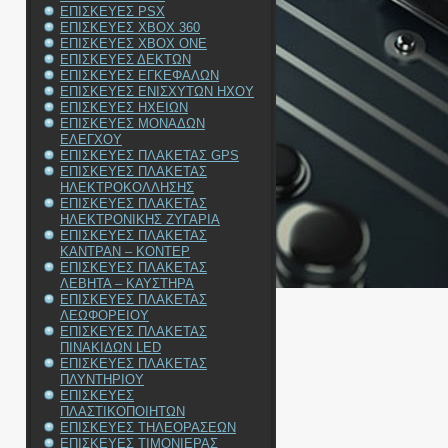
ΕΠΙΣΚΕΥΕΣ PSX
ΕΠΙΣΚΕΥΕΣ XBOX 360
ΕΠΙΣΚΕΥΕΣ XBOX ONE
ΕΠΙΣΚΕΥΕΣ ΔΕΚΤΩΝ
ΕΠΙΣΚΕΥΕΣ ΕΓΚΕΦΑΛΩΝ
ΕΠΙΣΚΕΥΕΣ ΕΝΙΣΧΥΤΩΝ ΗΧΟΥ
ΕΠΙΣΚΕΥΕΣ ΗΧΕΙΩΝ
ΕΠΙΣΚΕΥΕΣ ΜΟΝΑΔΩΝ
ΕΛΕΓΧΟΥ
ΕΠΙΣΚΕΥΕΣ ΠΛΑΚΕΤΑΣ GPS
ΕΠΙΣΚΕΥΕΣ ΠΛΑΚΕΤΑΣ
ΗΛΕΚΤΡΟΚΟΛΛΗΣΗΣ
ΕΠΙΣΚΕΥΕΣ ΠΛΑΚΕΤΑΣ
ΗΛΕΚΤΡΟΝΙΚΗΣ ΖΥΓΑΡΙΑ
ΕΠΙΣΚΕΥΕΣ ΠΛΑΚΕΤΑΣ
ΚΑΝΤΡΑΝ – ΚΟΝΤΕΡ
ΕΠΙΣΚΕΥΕΣ ΠΛΑΚΕΤΑΣ
ΛΕΒΗΤΑ – ΚΑΥΣΤΗΡΑ
ΕΠΙΣΚΕΥΕΣ ΠΛΑΚΕΤΑΣ
ΛΕΩΦΟΡΕΙΟΥ
ΕΠΙΣΚΕΥΕΣ ΠΛΑΚΕΤΑΣ
ΠΙΝΑΚΙΔΩΝ LED
ΕΠΙΣΚΕΥΕΣ ΠΛΑΚΕΤΑΣ
ΠΛΥΝΤΗΡΙΟΥ
ΕΠΙΣΚΕΥΕΣ
ΠΛΑΣΤΙΚΟΠΟΙΗΤΩΝ
ΕΠΙΣΚΕΥΕΣ ΤΗΛΕΟΡΑΣΕΩΝ
ΕΠΙΣΚΕΥΕΣ ΤΙΜΟΝΙΕΡΑΣ