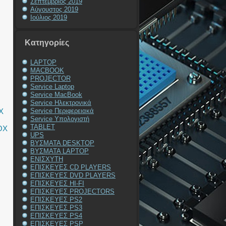
Σεπτέμβριος 2019
Αύγουστος 2019
Ιούλιος 2019
G
Kατηγορίες
LAPTOP
,
MACBOOK
PROJECTOR
,
Service Laptop
Service MacBook
Service Ηλεκτρονικά
X
Service Περιφερειακά
Service Υπολογιστή
TABLET
OX
UPS
ΒΥΣΜΑΤΑ DESKTOP
ΒΥΣΜΑΤΑ LAPTOP
ΕΝΙΣΧΥΤΗ
ΕΠΙΣΚΕΥΕΣ CD PLAYERS
ΕΠΙΣΚΕΥΕΣ DVD PLAYERS
ΕΠΙΣΚΕΥΕΣ HI-FI
ΕΠΙΣΚΕΥΕΣ PROJECTORS
ΕΠΙΣΚΕΥΕΣ PS2
ΕΠΙΣΚΕΥΕΣ PS3
ΕΠΙΣΚΕΥΕΣ PS4
ΕΠΙΣΚΕΥΕΣ PSP