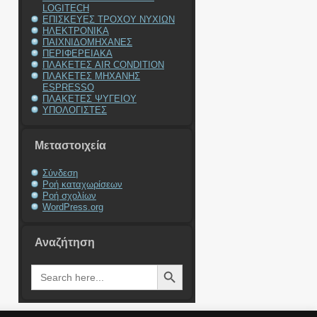
LOGITECH
ΕΠΙΣΚΕΥΕΣ ΤΡΟΧΟΥ ΝΥΧΙΩΝ
ΗΛΕΚΤΡΟΝΙΚΑ
ΠΑΙΧΝΙΔΟΜΗΧΑΝΕΣ
ΠΕΡΙΦΕΡΕΙΑΚΑ
ΠΛΑΚΕΤΕΣ AIR CONDITION
ΠΛΑΚΕΤΕΣ ΜΗΧΑΝΗΣ
ESPRESSO
ΠΛΑΚΕΤΕΣ ΨΥΓΕΙΟΥ
ΥΠΟΛΟΓΙΣΤΕΣ
Μεταστοιχεία
Σύνδεση
Ροή καταχωρίσεων
Ροή σχολίων
WordPress.org
Αναζήτηση
Search Button
Search
for: