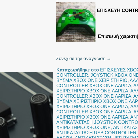
ΕΠΙΣΚΕΥΗ CONT
Επισκευή χειριστ
Συνέχισε την ανάγνωση
→
Καταχωρήθηκε στο
ΕΠΙΣΚΕΥΕΣ XBO
CONTROLLER
,
JOYSTICK XBOX ONE
ΒΥΣΜΑ XBOX ONE ΧΕΙΡΙΣΤΗΡΙΟ
,
ΑΛ
CONTROLLER XBOX ONE ΛΑΡΙΣΑ
,
Α
ΧΕΙΡΙΣΤΗΡΙΟ XBOX ONE ΛΑΡΙΣΑ
,
ΑΛ
CONTROLLER XBOX ONE ΛΑΡΙΣΑ
,
Α
ΒΥΣΜΑ ΧΕΙΡΙΣΤΗΡΙΟ XBOX ONE ΛΑΡ
ΧΕΙΡΙΣΤΗΡΙΟ XBOX ONE ΛΑΡΙΣΑ
,
ΑΛ
CONTROLLER XBOX ONE ΛΑΡΙΣΑ
,
Α
ΧΕΙΡΙΣΤΗΡΙΟ XBOX ONE ΛΑΡΙΣΑ
,
ΑΝ
ΑΝΤΙΚΑΤΑΣΤΑΣΗ JOYSTICK CONTRO
ΧΕΙΡΙΣΤΗΡΙΟ XBOX ONE
,
ΑΝΤΙΚΑΤΑΣ
ΑΝΤΙΚΑΤΑΣΤΑΣΗ USB CONTROLLER
ΛΑΡΙΣΑ
,
ΑΝΤΙΚΑΤΑΣΤΑΣΗ USB ΒΥΣΜΑ