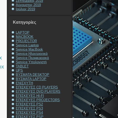
Σεπτέμβριος 2019
Αύγουστος 2019
Ιούλιος 2019
G
Kατηγορίες
LAPTOP
,
MACBOOK
PROJECTOR
,
Service Laptop
Service MacBook
Service Ηλεκτρονικά
X
Service Περιφερειακά
Service Υπολογιστή
TABLET
OX
UPS
ΒΥΣΜΑΤΑ DESKTOP
ΒΥΣΜΑΤΑ LAPTOP
ΕΝΙΣΧΥΤΗ
ΕΠΙΣΚΕΥΕΣ CD PLAYERS
ΕΠΙΣΚΕΥΕΣ DVD PLAYERS
ΕΠΙΣΚΕΥΕΣ HI-FI
ΕΠΙΣΚΕΥΕΣ PROJECTORS
ΕΠΙΣΚΕΥΕΣ PS2
ΕΠΙΣΚΕΥΕΣ PS3
ΕΠΙΣΚΕΥΕΣ PS4
ΕΠΙΣΚΕΥΕΣ PSP