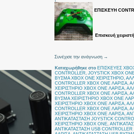
ΕΠΙΣΚΕΥΗ CONT
Επισκευή χειριστ
Συνέχισε την ανάγνωση
→
Καταχωρήθηκε στο
ΕΠΙΣΚΕΥΕΣ XBO
CONTROLLER
,
JOYSTICK XBOX ONE
ΒΥΣΜΑ XBOX ONE ΧΕΙΡΙΣΤΗΡΙΟ
,
ΑΛ
CONTROLLER XBOX ONE ΛΑΡΙΣΑ
,
Α
ΧΕΙΡΙΣΤΗΡΙΟ XBOX ONE ΛΑΡΙΣΑ
,
ΑΛ
CONTROLLER XBOX ONE ΛΑΡΙΣΑ
,
Α
ΒΥΣΜΑ ΧΕΙΡΙΣΤΗΡΙΟ XBOX ONE ΛΑΡ
ΧΕΙΡΙΣΤΗΡΙΟ XBOX ONE ΛΑΡΙΣΑ
,
ΑΛ
CONTROLLER XBOX ONE ΛΑΡΙΣΑ
,
Α
ΧΕΙΡΙΣΤΗΡΙΟ XBOX ONE ΛΑΡΙΣΑ
,
ΑΝ
ΑΝΤΙΚΑΤΑΣΤΑΣΗ JOYSTICK CONTRO
ΧΕΙΡΙΣΤΗΡΙΟ XBOX ONE
,
ΑΝΤΙΚΑΤΑΣ
ΑΝΤΙΚΑΤΑΣΤΑΣΗ USB CONTROLLER
ΛΑΡΙΣΑ
,
ΑΝΤΙΚΑΤΑΣΤΑΣΗ USB ΒΥΣΜΑ