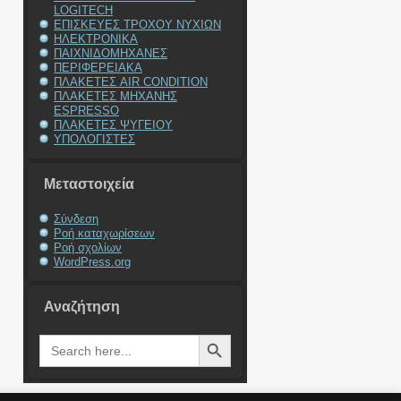
LOGITECH
ΕΠΙΣΚΕΥΕΣ ΤΡΟΧΟΥ ΝΥΧΙΩΝ
ΗΛΕΚΤΡΟΝΙΚΑ
ΠΑΙΧΝΙΔΟΜΗΧΑΝΕΣ
ΠΕΡΙΦΕΡΕΙΑΚΑ
ΠΛΑΚΕΤΕΣ AIR CONDITION
ΠΛΑΚΕΤΕΣ ΜΗΧΑΝΗΣ
ESPRESSO
ΠΛΑΚΕΤΕΣ ΨΥΓΕΙΟΥ
ΥΠΟΛΟΓΙΣΤΕΣ
Μεταστοιχεία
Σύνδεση
Ροή καταχωρίσεων
Ροή σχολίων
WordPress.org
Αναζήτηση
Search Button
Search
for: