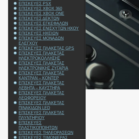
ΕΠΙΣΚΕΥΕΣ PSX
ΕΠΙΣΚΕΥΕΣ XBOX 360
ΕΠΙΣΚΕΥΕΣ XBOX ONE
ΕΠΙΣΚΕΥΕΣ ΔΕΚΤΩΝ
ΕΠΙΣΚΕΥΕΣ ΕΓΚΕΦΑΛΩΝ
ΕΠΙΣΚΕΥΕΣ ΕΝΙΣΧΥΤΩΝ ΗΧΟΥ
ΕΠΙΣΚΕΥΕΣ ΗΧΕΙΩΝ
ΕΠΙΣΚΕΥΕΣ ΜΟΝΑΔΩΝ
ΕΛΕΓΧΟΥ
ΕΠΙΣΚΕΥΕΣ ΠΛΑΚΕΤΑΣ GPS
ΕΠΙΣΚΕΥΕΣ ΠΛΑΚΕΤΑΣ
ΗΛΕΚΤΡΟΚΟΛΛΗΣΗΣ
ΕΠΙΣΚΕΥΕΣ ΠΛΑΚΕΤΑΣ
ΗΛΕΚΤΡΟΝΙΚΗΣ ΖΥΓΑΡΙΑ
ΕΠΙΣΚΕΥΕΣ ΠΛΑΚΕΤΑΣ
ΚΑΝΤΡΑΝ – ΚΟΝΤΕΡ
ΕΠΙΣΚΕΥΕΣ ΠΛΑΚΕΤΑΣ
ΛΕΒΗΤΑ – ΚΑΥΣΤΗΡΑ
ΕΠΙΣΚΕΥΕΣ ΠΛΑΚΕΤΑΣ
ΛΕΩΦΟΡΕΙΟΥ
ΕΠΙΣΚΕΥΕΣ ΠΛΑΚΕΤΑΣ
ΠΙΝΑΚΙΔΩΝ LED
ΕΠΙΣΚΕΥΕΣ ΠΛΑΚΕΤΑΣ
ΠΛΥΝΤΗΡΙΟΥ
ΕΠΙΣΚΕΥΕΣ
ΠΛΑΣΤΙΚΟΠΟΙΗΤΩΝ
ΕΠΙΣΚΕΥΕΣ ΤΗΛΕΟΡΑΣΕΩΝ
ΕΠΙΣΚΕΥΕΣ ΤΙΜΟΝΙΕΡΑΣ