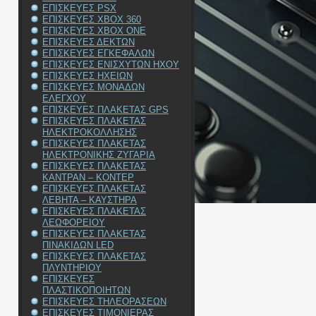
ΕΠΙΣΚΕΥΕΣ PSX
ΕΠΙΣΚΕΥΕΣ XBOX 360
ΕΠΙΣΚΕΥΕΣ XBOX ONE
ΕΠΙΣΚΕΥΕΣ ΔΕΚΤΩΝ
ΕΠΙΣΚΕΥΕΣ ΕΓΚΕΦΑΛΩΝ
ΕΠΙΣΚΕΥΕΣ ΕΝΙΣΧΥΤΩΝ ΗΧΟΥ
ΕΠΙΣΚΕΥΕΣ ΗΧΕΙΩΝ
ΕΠΙΣΚΕΥΕΣ ΜΟΝΑΔΩΝ
ΕΛΕΓΧΟΥ
ΕΠΙΣΚΕΥΕΣ ΠΛΑΚΕΤΑΣ GPS
ΕΠΙΣΚΕΥΕΣ ΠΛΑΚΕΤΑΣ
ΗΛΕΚΤΡΟΚΟΛΛΗΣΗΣ
ΕΠΙΣΚΕΥΕΣ ΠΛΑΚΕΤΑΣ
ΗΛΕΚΤΡΟΝΙΚΗΣ ΖΥΓΑΡΙΑ
ΕΠΙΣΚΕΥΕΣ ΠΛΑΚΕΤΑΣ
ΚΑΝΤΡΑΝ – ΚΟΝΤΕΡ
ΕΠΙΣΚΕΥΕΣ ΠΛΑΚΕΤΑΣ
ΛΕΒΗΤΑ – ΚΑΥΣΤΗΡΑ
ΕΠΙΣΚΕΥΕΣ ΠΛΑΚΕΤΑΣ
ΛΕΩΦΟΡΕΙΟΥ
ΕΠΙΣΚΕΥΕΣ ΠΛΑΚΕΤΑΣ
ΠΙΝΑΚΙΔΩΝ LED
ΕΠΙΣΚΕΥΕΣ ΠΛΑΚΕΤΑΣ
ΠΛΥΝΤΗΡΙΟΥ
ΕΠΙΣΚΕΥΕΣ
ΠΛΑΣΤΙΚΟΠΟΙΗΤΩΝ
ΕΠΙΣΚΕΥΕΣ ΤΗΛΕΟΡΑΣΕΩΝ
ΕΠΙΣΚΕΥΕΣ ΤΙΜΟΝΙΕΡΑΣ