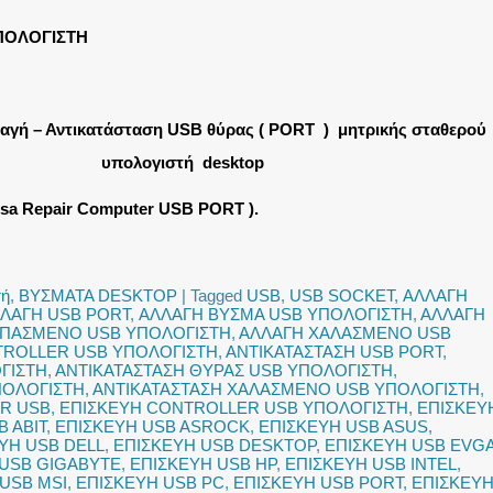
ΠΟΛΟΓΙΣΤΗ
αγή – Αντικατάσταση USB θύρας ( PORT ) μητρικής σταθερού
υπολογιστή desktop
risa Repair Computer USB PORT ).
τή
,
ΒΥΣΜΑΤΑ DESKTOP
|
Tagged
USB
,
USB SOCKET
,
ΑΛΛΑΓΗ
ΛΑΓΗ USB PORT
,
ΑΛΛΑΓΗ ΒΥΣΜΑ USB ΥΠΟΛΟΓΙΣΤΗ
,
ΑΛΛΑΓΗ
ΣΠΑΣΜΕΝΟ USB ΥΠΟΛΟΓΙΣΤΗ
,
ΑΛΛΑΓΗ ΧΑΛΑΣΜΕΝΟ USB
TROLLER USB ΥΠΟΛΟΓΙΣΤΗ
,
ΑΝΤΙΚΑΤΑΣΤΑΣΗ USB PORT
,
ΓΙΣΤΗ
,
ΑΝΤΙΚΑΤΑΣΤΑΣΗ ΘΥΡΑΣ USB ΥΠΟΛΟΓΙΣΤΗ
,
ΠΟΛΟΓΙΣΤΗ
,
ΑΝΤΙΚΑΤΑΣΤΑΣΗ ΧΑΛΑΣΜΕΝΟ USB ΥΠΟΛΟΓΙΣΤΗ
,
R USB
,
ΕΠΙΣΚΕΥΗ CONTROLLER USB ΥΠΟΛΟΓΙΣΤΗ
,
ΕΠΙΣΚΕΥ
 ABIT
,
ΕΠΙΣΚΕΥΗ USB ASROCK
,
ΕΠΙΣΚΕΥΗ USB ASUS
,
ΥΗ USB DELL
,
ΕΠΙΣΚΕΥΗ USB DESKTOP
,
ΕΠΙΣΚΕΥΗ USB EVG
 USB GIGABYTE
,
ΕΠΙΣΚΕΥΗ USB HP
,
ΕΠΙΣΚΕΥΗ USB INTEL
,
USB MSI
,
ΕΠΙΣΚΕΥΗ USB PC
,
ΕΠΙΣΚΕΥΗ USB PORT
,
ΕΠΙΣΚΕΥ