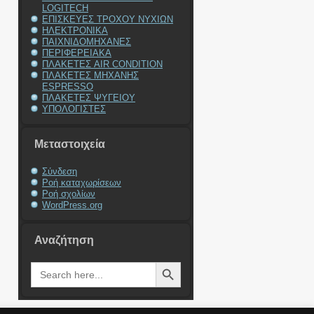
LOGITECH
ΕΠΙΣΚΕΥΕΣ ΤΡΟΧΟΥ ΝΥΧΙΩΝ
ΗΛΕΚΤΡΟΝΙΚΑ
ΠΑΙΧΝΙΔΟΜΗΧΑΝΕΣ
ΠΕΡΙΦΕΡΕΙΑΚΑ
ΠΛΑΚΕΤΕΣ AIR CONDITION
ΠΛΑΚΕΤΕΣ ΜΗΧΑΝΗΣ
ESPRESSO
ΠΛΑΚΕΤΕΣ ΨΥΓΕΙΟΥ
ΥΠΟΛΟΓΙΣΤΕΣ
Μεταστοιχεία
Σύνδεση
Ροή καταχωρίσεων
Ροή σχολίων
WordPress.org
Αναζήτηση
Search Button
Search
for: