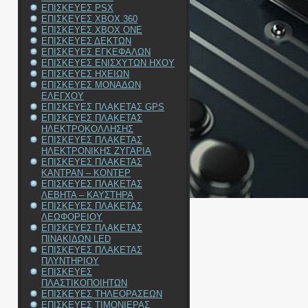
ΕΠΙΣΚΕΥΕΣ PSX
ΕΠΙΣΚΕΥΕΣ XBOX 360
ΕΠΙΣΚΕΥΕΣ XBOX ONE
ΕΠΙΣΚΕΥΕΣ ΔΕΚΤΩΝ
ΕΠΙΣΚΕΥΕΣ ΕΓΚΕΦΑΛΩΝ
ΕΠΙΣΚΕΥΕΣ ΕΝΙΣΧΥΤΩΝ ΗΧΟΥ
ΕΠΙΣΚΕΥΕΣ ΗΧΕΙΩΝ
ΕΠΙΣΚΕΥΕΣ ΜΟΝΑΔΩΝ
ΕΛΕΓΧΟΥ
ΕΠΙΣΚΕΥΕΣ ΠΛΑΚΕΤΑΣ GPS
ΕΠΙΣΚΕΥΕΣ ΠΛΑΚΕΤΑΣ
ΗΛΕΚΤΡΟΚΟΛΛΗΣΗΣ
ΕΠΙΣΚΕΥΕΣ ΠΛΑΚΕΤΑΣ
ΗΛΕΚΤΡΟΝΙΚΗΣ ΖΥΓΑΡΙΑ
ΕΠΙΣΚΕΥΕΣ ΠΛΑΚΕΤΑΣ
ΚΑΝΤΡΑΝ – ΚΟΝΤΕΡ
ΕΠΙΣΚΕΥΕΣ ΠΛΑΚΕΤΑΣ
ΛΕΒΗΤΑ – ΚΑΥΣΤΗΡΑ
ΕΠΙΣΚΕΥΕΣ ΠΛΑΚΕΤΑΣ
ΛΕΩΦΟΡΕΙΟΥ
ΕΠΙΣΚΕΥΕΣ ΠΛΑΚΕΤΑΣ
ΠΙΝΑΚΙΔΩΝ LED
ΕΠΙΣΚΕΥΕΣ ΠΛΑΚΕΤΑΣ
ΠΛΥΝΤΗΡΙΟΥ
ΕΠΙΣΚΕΥΕΣ
ΠΛΑΣΤΙΚΟΠΟΙΗΤΩΝ
ΕΠΙΣΚΕΥΕΣ ΤΗΛΕΟΡΑΣΕΩΝ
ΕΠΙΣΚΕΥΕΣ ΤΙΜΟΝΙΕΡΑΣ