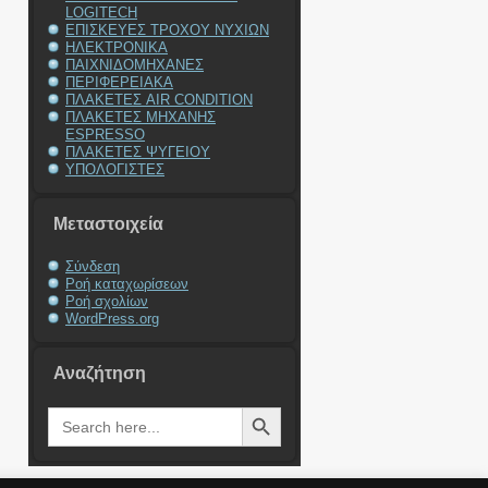
LOGITECH
ΕΠΙΣΚΕΥΕΣ ΤΡΟΧΟΥ ΝΥΧΙΩΝ
ΗΛΕΚΤΡΟΝΙΚΑ
ΠΑΙΧΝΙΔΟΜΗΧΑΝΕΣ
ΠΕΡΙΦΕΡΕΙΑΚΑ
ΠΛΑΚΕΤΕΣ AIR CONDITION
ΠΛΑΚΕΤΕΣ ΜΗΧΑΝΗΣ
ESPRESSO
ΠΛΑΚΕΤΕΣ ΨΥΓΕΙΟΥ
ΥΠΟΛΟΓΙΣΤΕΣ
Μεταστοιχεία
Σύνδεση
Ροή καταχωρίσεων
Ροή σχολίων
WordPress.org
Αναζήτηση
Search Button
Search
for: