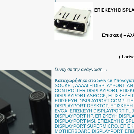
ΕΠΙΣΚΕΥΗ DISPL
Επισκευή – Αλ
( Lari
Συνέχισε την ανάγνωση
→
Καταχωρήθηκε στο
Service Υπολογισ
SOCKET
,
ΑΛΛΑΓΗ DISPLAYPORT
,
ΑΝ
CONTROLLER DISPLAYPORT
,
ΕΠΙΣΚ
DISPLAYPORT ASROCK
,
ΕΠΙΣΚΕΥΗ 
ΕΠΙΣΚΕΥΗ DISPLAYPORT COMPUTE
DISPLAYPORT DESKTOP
,
ΕΠΙΣΚΕΥΗ
EVGA
,
ΕΠΙΣΚΕΥΗ DISPLAYPORT FUJ
DISPLAYPORT HP
,
ΕΠΙΣΚΕΥΗ DISPL
DISPLAYPORT MSI
,
ΕΠΙΣΚΕΥΗ DISP
DISPLAYPORT SUPERMICRO
,
ΕΠΙΣΚ
MOTHERBOARD DISPLAYPORT
,
ΕΠΙ