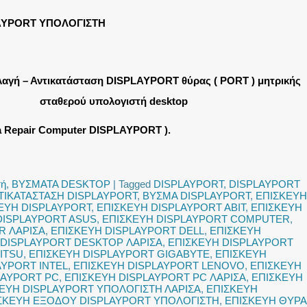
AYPORT ΥΠΟΛΟΓΙΣΤΗ
λαγή – Αντικατάσταση DISPLAYPORT θύρας ( PORT ) μητρικής
σταθερού υπολογιστή desktop
sa Repair Computer DISPLAYPORT ).
τή
,
ΒΥΣΜΑΤΑ DESKTOP
|
Tagged
DISPLAYPORT
,
DISPLAYPORT
ΤΙΚΑΤΑΣΤΑΣΗ DISPLAYPORT
,
ΒΥΣΜΑ DISPLAYPORT
,
ΕΠΙΣΚΕΥΗ
ΕΥΗ DISPLAYPORT
,
ΕΠΙΣΚΕΥΗ DISPLAYPORT ABIT
,
ΕΠΙΣΚΕΥΗ
DISPLAYPORT ASUS
,
ΕΠΙΣΚΕΥΗ DISPLAYPORT COMPUTER
,
R ΛΑΡΙΣΑ
,
ΕΠΙΣΚΕΥΗ DISPLAYPORT DELL
,
ΕΠΙΣΚΕΥΗ
 DISPLAYPORT DESKTOP ΛΑΡΙΣΑ
,
ΕΠΙΣΚΕΥΗ DISPLAYPORT
ITSU
,
ΕΠΙΣΚΕΥΗ DISPLAYPORT GIGABYTE
,
ΕΠΙΣΚΕΥΗ
AYPORT INTEL
,
ΕΠΙΣΚΕΥΗ DISPLAYPORT LENOVO
,
ΕΠΙΣΚΕΥΗ
LAYPORT PC
,
ΕΠΙΣΚΕΥΗ DISPLAYPORT PC ΛΑΡΙΣΑ
,
ΕΠΙΣΚΕΥΗ
ΕΥΗ DISPLAYPORT ΥΠΟΛΟΓΙΣΤΗ ΛΑΡΙΣΑ
,
ΕΠΙΣΚΕΥΗ
ΣΚΕΥΗ ΕΞΟΔΟΥ DISPLAYPORT ΥΠΟΛΟΓΙΣΤΗ
,
ΕΠΙΣΚΕΥΗ ΘΥΡΑ