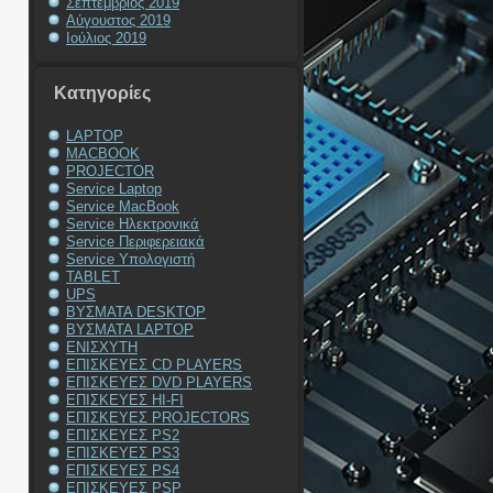
Σεπτέμβριος 2019
Αύγουστος 2019
Ιούλιος 2019
Kατηγορίες
LAPTOP
MACBOOK
PROJECTOR
Service Laptop
Service MacBook
Service Ηλεκτρονικά
Service Περιφερειακά
Service Υπολογιστή
TABLET
UPS
ΒΥΣΜΑΤΑ DESKTOP
ΒΥΣΜΑΤΑ LAPTOP
ΕΝΙΣΧΥΤΗ
ΕΠΙΣΚΕΥΕΣ CD PLAYERS
ΕΠΙΣΚΕΥΕΣ DVD PLAYERS
ΕΠΙΣΚΕΥΕΣ HI-FI
ΕΠΙΣΚΕΥΕΣ PROJECTORS
ΕΠΙΣΚΕΥΕΣ PS2
ΕΠΙΣΚΕΥΕΣ PS3
ΕΠΙΣΚΕΥΕΣ PS4
ΕΠΙΣΚΕΥΕΣ PSP