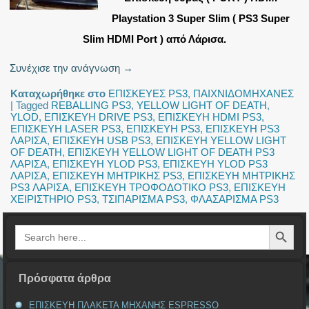
Playstation 3 Super Slim ( PS3 Super
Slim HDMI Port ) από Λάρισα.
Συνέχισε την ανάγνωση
→
Καταχωρήθηκε στο
ΕΠΙΣΚΕΥΕΣ PS3
,
ΠΑΙΧΝΙΔΟΜΗΧΑΝΕΣ
|
Tagged
REBALLING PS3
,
YELLOW LIGHT OF DEATH
,
YLOD
,
ΕΠΙΣΚΕΥΗ DRIVE PS3
,
ΕΠΙΣΚΕΥΗ HDMI PS3
,
ΕΠΙΣΚΕΥΗ LASER PS3
,
ΕΠΙΣΚΕΥΗ PS3
,
ΕΠΙΣΚΕΥΗ PS3
ΛΑΡΙΣΑ
,
ΕΠΙΣΚΕΥΗ USB PS3
,
ΕΠΙΣΚΕΥΗ YELLOW LIGHT
OF DEATH
,
ΕΠΙΣΚΕΥΗ YELLOW LIGHT OF DEATH PS3
ΛΑΡΙΣΑ
,
ΕΠΙΣΚΕΥΗ YLOD PS3
,
ΕΠΙΣΚΕΥΗ YLOD PS3
ΛΑΡΙΣΑ
,
ΕΠΙΣΚΕΥΗ ΜΗΤΡΙΚΗΣ PS3
,
ΕΠΙΣΚΕΥΗ ΜΗΤΡΙΚΗΣ
PS3 ΛΑΡΙΣΑ
,
ΕΠΙΣΚΕΥΗ ΤΡΟΦΟΔΟΤΙΚΟ PS3
,
ΕΠΙΣΚΕΥΗ
ΧΕΙΡΙΣΤΗΡΙΟ PS3
,
ΤΣΙΠΑΡΙΣΜΑ PS3
,
ΦΛΑΣΑΡΙΣΜΑ PS3
Search Button
Search
for:
Πρόσφατα άρθρα
ΕΠΙΣΚΕΥΗ ΠΛΑΚΕΤΑ ΜΗΧΑΝΗΣ ESPRESSO