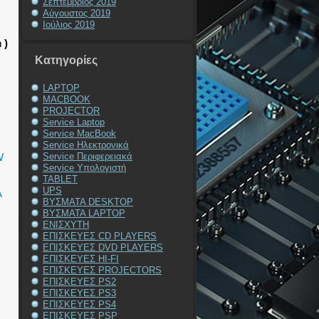
Σεπτέμβριος 2019
Αύγουστος 2019
Ιούλιος 2019
 )
Kατηγορίες
LAPTOP
MACBOOK
PROJECTOR
Service Laptop
Service MacBook
Service Ηλεκτρονικά
W
Service Περιφερειακά
Service Υπολογιστή
TABLET
UPS
A
ΒΥΣΜΑΤΑ DESKTOP
ΒΥΣΜΑΤΑ LAPTOP
ΕΝΙΣΧΥΤΗ
ΕΠΙΣΚΕΥΕΣ CD PLAYERS
ΕΠΙΣΚΕΥΕΣ DVD PLAYERS
ΕΠΙΣΚΕΥΕΣ HI-FI
ΕΠΙΣΚΕΥΕΣ PROJECTORS
ΕΠΙΣΚΕΥΕΣ PS2
ΕΠΙΣΚΕΥΕΣ PS3
ΕΠΙΣΚΕΥΕΣ PS4
ΕΠΙΣΚΕΥΕΣ PSP