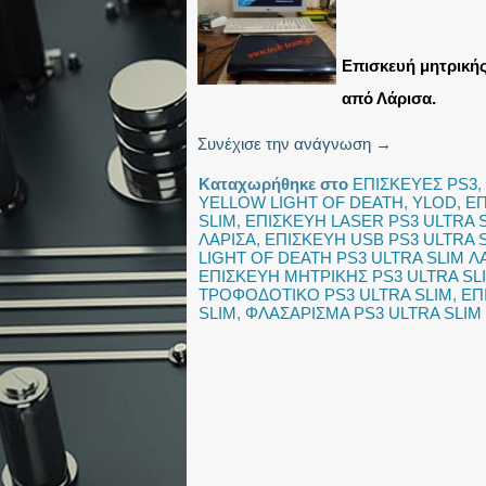
Επισκευή μητρικής 
από Λάρισα.
Συνέχισε την ανάγνωση
→
Καταχωρήθηκε στο
ΕΠΙΣΚΕΥΕΣ PS3
,
YELLOW LIGHT OF DEATH
,
YLOD
,
ΕΠ
SLIM
,
ΕΠΙΣΚΕΥΗ LASER PS3 ULTRA 
ΛΑΡΙΣΑ
,
ΕΠΙΣΚΕΥΗ USB PS3 ULTRA 
LIGHT OF DEATH PS3 ULTRA SLIM Λ
ΕΠΙΣΚΕΥΗ ΜΗΤΡΙΚΗΣ PS3 ULTRA SL
ΤΡΟΦΟΔΟΤΙΚΟ PS3 ULTRA SLIM
,
ΕΠ
SLIM
,
ΦΛΑΣΑΡΙΣΜΑ PS3 ULTRA SLIM