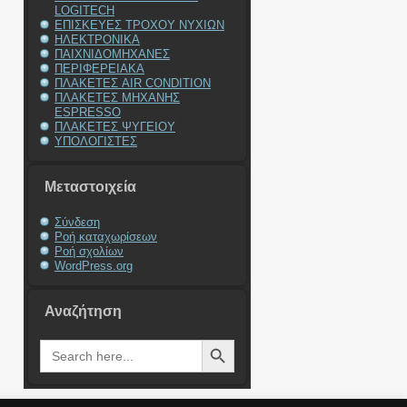
LOGITECH
ΕΠΙΣΚΕΥΕΣ ΤΡΟΧΟΥ ΝΥΧΙΩΝ
ΗΛΕΚΤΡΟΝΙΚΑ
ΠΑΙΧΝΙΔΟΜΗΧΑΝΕΣ
ΠΕΡΙΦΕΡΕΙΑΚΑ
ΠΛΑΚΕΤΕΣ AIR CONDITION
ΠΛΑΚΕΤΕΣ ΜΗΧΑΝΗΣ
ESPRESSO
ΠΛΑΚΕΤΕΣ ΨΥΓΕΙΟΥ
ΥΠΟΛΟΓΙΣΤΕΣ
Μεταστοιχεία
Σύνδεση
Ροή καταχωρίσεων
Ροή σχολίων
WordPress.org
Αναζήτηση
Search Button
Search
for: