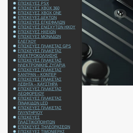
ΕΠΙΣΚΕΥΕΣ PSX
ΕΠΙΣΚΕΥΕΣ XBOX 360
ΕΠΙΣΚΕΥΕΣ XBOX ONE
ΕΠΙΣΚΕΥΕΣ ΔΕΚΤΩΝ
ΕΠΙΣΚΕΥΕΣ ΕΓΚΕΦΑΛΩΝ
ΕΠΙΣΚΕΥΕΣ ΕΝΙΣΧΥΤΩΝ ΗΧΟΥ
ΕΠΙΣΚΕΥΕΣ ΗΧΕΙΩΝ
ΕΠΙΣΚΕΥΕΣ ΜΟΝΑΔΩΝ
ΕΛΕΓΧΟΥ
ΕΠΙΣΚΕΥΕΣ ΠΛΑΚΕΤΑΣ GPS
ΕΠΙΣΚΕΥΕΣ ΠΛΑΚΕΤΑΣ
ΗΛΕΚΤΡΟΚΟΛΛΗΣΗΣ
ΕΠΙΣΚΕΥΕΣ ΠΛΑΚΕΤΑΣ
ΗΛΕΚΤΡΟΝΙΚΗΣ ΖΥΓΑΡΙΑ
ΕΠΙΣΚΕΥΕΣ ΠΛΑΚΕΤΑΣ
ΚΑΝΤΡΑΝ – ΚΟΝΤΕΡ
ΕΠΙΣΚΕΥΕΣ ΠΛΑΚΕΤΑΣ
ΛΕΒΗΤΑ – ΚΑΥΣΤΗΡΑ
ΕΠΙΣΚΕΥΕΣ ΠΛΑΚΕΤΑΣ
ΛΕΩΦΟΡΕΙΟΥ
ΕΠΙΣΚΕΥΕΣ ΠΛΑΚΕΤΑΣ
ΠΙΝΑΚΙΔΩΝ LED
ΕΠΙΣΚΕΥΕΣ ΠΛΑΚΕΤΑΣ
ΠΛΥΝΤΗΡΙΟΥ
ΕΠΙΣΚΕΥΕΣ
ΠΛΑΣΤΙΚΟΠΟΙΗΤΩΝ
ΕΠΙΣΚΕΥΕΣ ΤΗΛΕΟΡΑΣΕΩΝ
ΕΠΙΣΚΕΥΕΣ ΤΙΜΟΝΙΕΡΑΣ