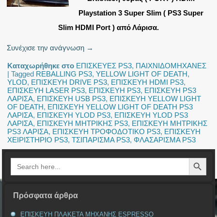
Playstation 3 Super Slim ( PS3 Super
Slim HDMI Port ) από Λάρισα.
Συνέχισε την ανάγνωση
→
Καταχωρήθηκε στο
ΕΠΙΣΚΕΥΕΣ PS3
,
ΠΑΙΧΝΙΔΟΜΗΧΑΝΕΣ
|
Tagged
REBALLING PS3
,
YELLOW LIGHT OF DEATH
,
YLOD
,
ΕΠΙΣΚΕΥΗ DRIVE PS3
,
ΕΠΙΣΚΕΥΗ HDMI PS3
,
ΕΠΙΣΚΕΥΗ LASER PS3
,
ΕΠΙΣΚΕΥΗ PS3
,
ΕΠΙΣΚΕΥΗ PS3
ΛΑΡΙΣΑ
,
ΕΠΙΣΚΕΥΗ USB PS3
,
ΕΠΙΣΚΕΥΗ YELLOW LIGHT
OF DEATH
,
ΕΠΙΣΚΕΥΗ YELLOW LIGHT OF DEATH PS3
ΛΑΡΙΣΑ
,
ΕΠΙΣΚΕΥΗ YLOD PS3
,
ΕΠΙΣΚΕΥΗ YLOD PS3
ΛΑΡΙΣΑ
,
ΕΠΙΣΚΕΥΗ ΜΗΤΡΙΚΗΣ PS3
,
ΕΠΙΣΚΕΥΗ ΜΗΤΡΙΚΗΣ
PS3 ΛΑΡΙΣΑ
,
ΕΠΙΣΚΕΥΗ ΤΡΟΦΟΔΟΤΙΚΟ PS3
,
ΕΠΙΣΚΕΥΗ
ΧΕΙΡΙΣΤΗΡΙΟ PS3
,
ΤΣΙΠΑΡΙΣΜΑ PS3
,
ΦΛΑΣΑΡΙΣΜΑ PS3
Search Button
Search
for:
Πρόσφατα άρθρα
ΕΠΙΣΚΕΥΗ ΠΛΑΚΕΤΑ ΜΗΧΑΝΗΣ ESPRESSO