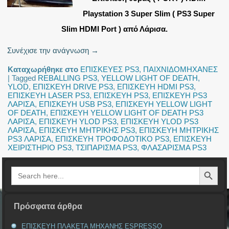
Playstation 3 Super Slim ( PS3 Super
Slim HDMI Port ) από Λάρισα.
Συνέχισε την ανάγνωση
→
Καταχωρήθηκε στο
ΕΠΙΣΚΕΥΕΣ PS3
,
ΠΑΙΧΝΙΔΟΜΗΧΑΝΕΣ
|
Tagged
REBALLING PS3
,
YELLOW LIGHT OF DEATH
,
YLOD
,
ΕΠΙΣΚΕΥΗ DRIVE PS3
,
ΕΠΙΣΚΕΥΗ HDMI PS3
,
ΕΠΙΣΚΕΥΗ LASER PS3
,
ΕΠΙΣΚΕΥΗ PS3
,
ΕΠΙΣΚΕΥΗ PS3
ΛΑΡΙΣΑ
,
ΕΠΙΣΚΕΥΗ USB PS3
,
ΕΠΙΣΚΕΥΗ YELLOW LIGHT
OF DEATH
,
ΕΠΙΣΚΕΥΗ YELLOW LIGHT OF DEATH PS3
ΛΑΡΙΣΑ
,
ΕΠΙΣΚΕΥΗ YLOD PS3
,
ΕΠΙΣΚΕΥΗ YLOD PS3
ΛΑΡΙΣΑ
,
ΕΠΙΣΚΕΥΗ ΜΗΤΡΙΚΗΣ PS3
,
ΕΠΙΣΚΕΥΗ ΜΗΤΡΙΚΗΣ
PS3 ΛΑΡΙΣΑ
,
ΕΠΙΣΚΕΥΗ ΤΡΟΦΟΔΟΤΙΚΟ PS3
,
ΕΠΙΣΚΕΥΗ
ΧΕΙΡΙΣΤΗΡΙΟ PS3
,
ΤΣΙΠΑΡΙΣΜΑ PS3
,
ΦΛΑΣΑΡΙΣΜΑ PS3
Search Button
Search
for:
Πρόσφατα άρθρα
ΕΠΙΣΚΕΥΗ ΠΛΑΚΕΤΑ ΜΗΧΑΝΗΣ ESPRESSO