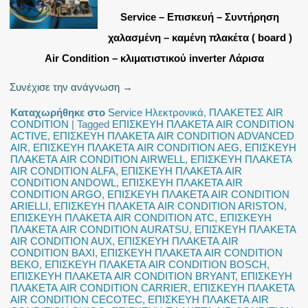
Service – Επισκευή – Συντήρηση
χαλασμένη – καμένη πλακέτα ( board )
Air Condition – κλιματιστικού inverter Λάρισα
Συνέχισε την ανάγνωση
→
Καταχωρήθηκε στο
Service Ηλεκτρονικά
,
ΠΛΑΚΕΤΕΣ AIR
CONDITION
|
Tagged
ΕΠΙΣΚΕΥΗ ΠΛΑΚΕΤΑ AIR CONDITION
ACTIVE
,
ΕΠΙΣΚΕΥΗ ΠΛΑΚΕΤΑ AIR CONDITION ADVANCED
AIR
,
ΕΠΙΣΚΕΥΗ ΠΛΑΚΕΤΑ AIR CONDITION AEG
,
ΕΠΙΣΚΕΥΗ
ΠΛΑΚΕΤΑ AIR CONDITION AIRWELL
,
ΕΠΙΣΚΕΥΗ ΠΛΑΚΕΤΑ
AIR CONDITION ALFA
,
ΕΠΙΣΚΕΥΗ ΠΛΑΚΕΤΑ AIR
CONDITION ANDOWL
,
ΕΠΙΣΚΕΥΗ ΠΛΑΚΕΤΑ AIR
CONDITION ARGO
,
ΕΠΙΣΚΕΥΗ ΠΛΑΚΕΤΑ AIR CONDITION
ARIELLI
,
ΕΠΙΣΚΕΥΗ ΠΛΑΚΕΤΑ AIR CONDITION ARISTON
,
ΕΠΙΣΚΕΥΗ ΠΛΑΚΕΤΑ AIR CONDITION ATC
,
ΕΠΙΣΚΕΥΗ
ΠΛΑΚΕΤΑ AIR CONDITION AURATSU
,
ΕΠΙΣΚΕΥΗ ΠΛΑΚΕΤΑ
AIR CONDITION AUX
,
ΕΠΙΣΚΕΥΗ ΠΛΑΚΕΤΑ AIR
CONDITION BAXI
,
ΕΠΙΣΚΕΥΗ ΠΛΑΚΕΤΑ AIR CONDITION
BEKO
,
ΕΠΙΣΚΕΥΗ ΠΛΑΚΕΤΑ AIR CONDITION BOSCH
,
ΕΠΙΣΚΕΥΗ ΠΛΑΚΕΤΑ AIR CONDITION BRYANT
,
ΕΠΙΣΚΕΥΗ
ΠΛΑΚΕΤΑ AIR CONDITION CARRIER
,
ΕΠΙΣΚΕΥΗ ΠΛΑΚΕΤΑ
AIR CONDITION CECOTEC
,
ΕΠΙΣΚΕΥΗ ΠΛΑΚΕΤΑ AIR