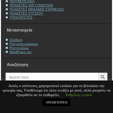
ΠΕΡΙΦΕΡΕΙΑΚΑ
ΠΛΑΚΕΤΕΣ AIR CONDITION
ΠΛΑΚΕΤΕΣ ΜΗΧΑΝΗΣ ESPRESSO
ΠΛΑΚΕΤΕΣ ΨΥΓΕΙΟΥ
ΥΠΟΛΟΓΙΣΤΕΣ
Μεταστοιχεία
Σύνδεση
Ροή καταχωρίσεων
Ροή σχολίων
WordPress.org
Αναζήτηση
Search Button
Search
for:
Αυτός ο ιστότοπος χρησιμοποιεί cookies για να βελτιώσει την
εμπειρία σας. Υποθέτουμε ότι είστε εντάξει με αυτό, αλλά μπορείτε να
εξαιρεθείτε αν το επιθυμείτε.
Ρυθμίσεις cookie
Service Υπολογιστή
Service Laptop
Service Macbook
Service Περιφερειακά
Service
Παιχνιδομηχανές
Service Ηλεκτρονικά
ΑΠΟΔΕΧΟΜΑΙ
Copyright © 2008 - 2026
Tech-Team
All rights reserved.
.