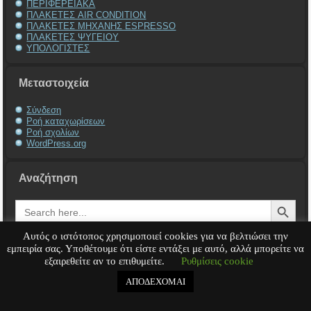
ΠΕΡΙΦΕΡΕΙΑΚΑ
ΠΛΑΚΕΤΕΣ AIR CONDITION
ΠΛΑΚΕΤΕΣ ΜΗΧΑΝΗΣ ESPRESSO
ΠΛΑΚΕΤΕΣ ΨΥΓΕΙΟΥ
ΥΠΟΛΟΓΙΣΤΕΣ
Μεταστοιχεία
Σύνδεση
Ροή καταχωρίσεων
Ροή σχολίων
WordPress.org
Αναζήτηση
Search Button
Search
for:
Αυτός ο ιστότοπος χρησιμοποιεί cookies για να βελτιώσει την
εμπειρία σας. Υποθέτουμε ότι είστε εντάξει με αυτό, αλλά μπορείτε να
εξαιρεθείτε αν το επιθυμείτε.
Ρυθμίσεις cookie
Service Υπολογιστή
Service Laptop
Service Macbook
Service Περιφερειακά
Service
Παιχνιδομηχανές
Service Ηλεκτρονικά
ΑΠΟΔΕΧΟΜΑΙ
Copyright © 2008 - 2026
Tech-Team
All rights reserved.
.