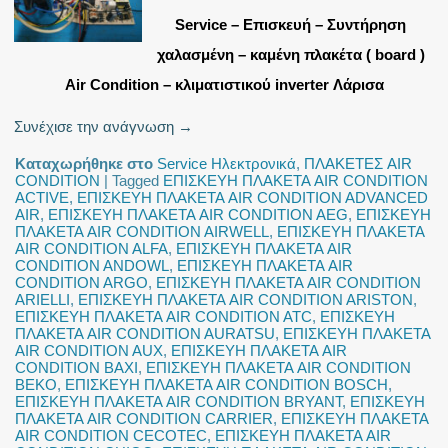
Service – Επισκευή – Συντήρηση
χαλασμένη – καμένη πλακέτα ( board )
Air Condition – κλιματιστικού inverter Λάρισα
Συνέχισε την ανάγνωση
→
Καταχωρήθηκε στο
Service Ηλεκτρονικά
,
ΠΛΑΚΕΤΕΣ AIR
CONDITION
|
Tagged
ΕΠΙΣΚΕΥΗ ΠΛΑΚΕΤΑ AIR CONDITION
ACTIVE
,
ΕΠΙΣΚΕΥΗ ΠΛΑΚΕΤΑ AIR CONDITION ADVANCED
AIR
,
ΕΠΙΣΚΕΥΗ ΠΛΑΚΕΤΑ AIR CONDITION AEG
,
ΕΠΙΣΚΕΥΗ
ΠΛΑΚΕΤΑ AIR CONDITION AIRWELL
,
ΕΠΙΣΚΕΥΗ ΠΛΑΚΕΤΑ
AIR CONDITION ALFA
,
ΕΠΙΣΚΕΥΗ ΠΛΑΚΕΤΑ AIR
CONDITION ANDOWL
,
ΕΠΙΣΚΕΥΗ ΠΛΑΚΕΤΑ AIR
CONDITION ARGO
,
ΕΠΙΣΚΕΥΗ ΠΛΑΚΕΤΑ AIR CONDITION
ARIELLI
,
ΕΠΙΣΚΕΥΗ ΠΛΑΚΕΤΑ AIR CONDITION ARISTON
,
ΕΠΙΣΚΕΥΗ ΠΛΑΚΕΤΑ AIR CONDITION ATC
,
ΕΠΙΣΚΕΥΗ
ΠΛΑΚΕΤΑ AIR CONDITION AURATSU
,
ΕΠΙΣΚΕΥΗ ΠΛΑΚΕΤΑ
AIR CONDITION AUX
,
ΕΠΙΣΚΕΥΗ ΠΛΑΚΕΤΑ AIR
CONDITION BAXI
,
ΕΠΙΣΚΕΥΗ ΠΛΑΚΕΤΑ AIR CONDITION
BEKO
,
ΕΠΙΣΚΕΥΗ ΠΛΑΚΕΤΑ AIR CONDITION BOSCH
,
ΕΠΙΣΚΕΥΗ ΠΛΑΚΕΤΑ AIR CONDITION BRYANT
,
ΕΠΙΣΚΕΥΗ
ΠΛΑΚΕΤΑ AIR CONDITION CARRIER
,
ΕΠΙΣΚΕΥΗ ΠΛΑΚΕΤΑ
AIR CONDITION CECOTEC
,
ΕΠΙΣΚΕΥΗ ΠΛΑΚΕΤΑ AIR